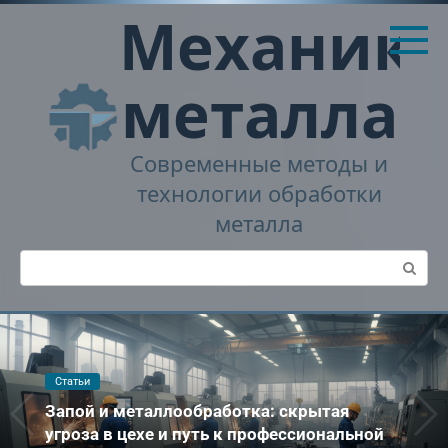
Перейти
Механика
к
контенту
металла
Современные методы и
технологии обработки
металла
Поиск:
Статьи
Запой и металлообработка: скрытая
угроза в цехе и путь к профессиональной