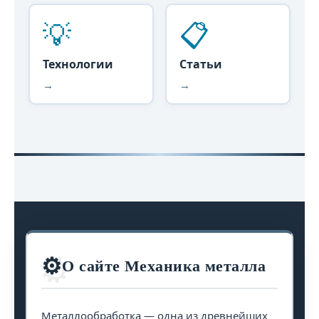
💡
📋
Технологии
Статьи
→
→
⚙️
⚙️
О сайте Механика металла
Металлообработка — одна из древнейших