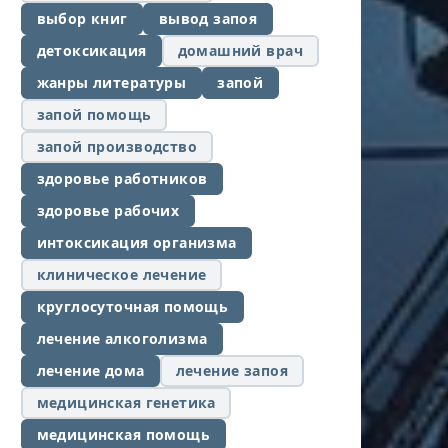
выбор книг
вывод запоя
детоксикация
домашний врач
жанры литературы
запой
запой помощь
запой производство
здоровье работников
здоровье рабочих
интоксикация организма
клиническое лечение
круглосуточная помощь
лечение алкоголизма
лечение дома
лечение запоя
медицинская генетика
медицинская помощь