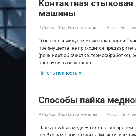
Контактная стыковая
машины
Рубрика:
Обработка металла
Автор:
Евгени
О плюсах и минусах стыковой сварки Оп
преимуществ: не приходится предварите
(речь идет об очистке, термообработке);
прослужить несколько
Читать полностью
Способы пайка медно
Рубрика:
Обработка металла
Автор:
Евгени
Пайка труб из меди – технология процесс
необходимо приготовить фитинги, инстру