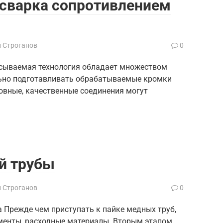
 сварка сопротивлением
й Строганов
0
исываемая технология обладает множеством
льно подготавливать обрабатываемые кромки
 ровные, качественные соединения могут
й трубы
й Строганов
0
а Прежде чем приступать к пайке медных труб,
менты, расходные материалы. Вторым этапом