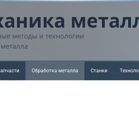
аника метал
ые методы и технологии
 металла
запчасти
Обработка металла
Станки
Техноло