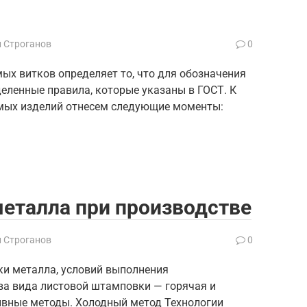
й Строганов
0
х витков определяет то, что для обозначения
ленные правила, которые указаны в ГОСТ. К
мых изделий отнесем следующие моменты:
еталла при производстве
й Строганов
0
ки металла, условий выполнения
два вида листовой штамповки — горячая и
ивные методы. Холодный метод Технологии