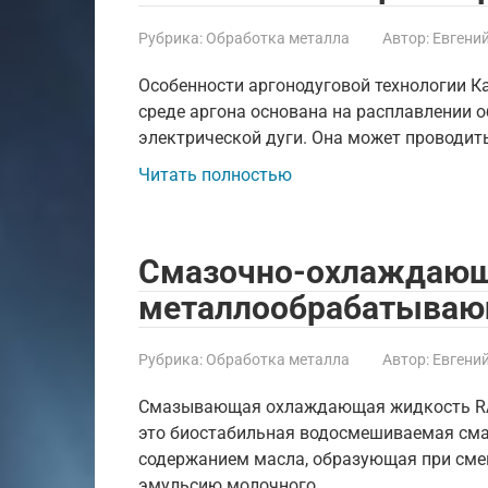
Рубрика:
Обработка металла
Автор:
Евгени
Особенности аргонодуговой технологии Ка
среде аргона основана на расплавлении 
электрической дуги. Она может проводи
Читать полностью
Смазочно-охлаждающ
металлообрабатываю
Рубрика:
Обработка металла
Автор:
Евгени
Смазывающая охлаждающая жидкость RAT
это биостабильная водосмешиваемая см
содержанием масла, образующая при сме
эмульсию молочного