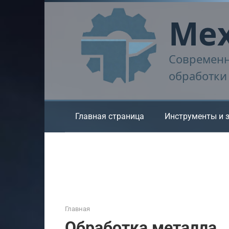
Перейти
Мех
к
контенту
Современн
обработки
Главная страница
Инструменты и 
Главная
Обработка металла