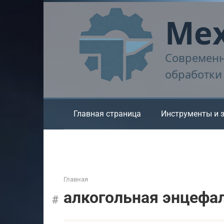
Перейти
Мех
к
контенту
Современн
обработки
Главная страница
Инструменты и 
Главная
алкогольная энцефа