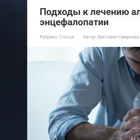
Подходы к лечению а
энцефалопатии
Рубрика:
Статьи
Автор:
Виктория Смирнова