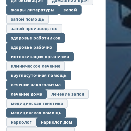
детоксикация
домашний врач
жанры литературы
запой
запой помощь
запой производство
здоровье работников
здоровье рабочих
интоксикация организма
клиническое лечение
круглосуточная помощь
лечение алкоголизма
лечение дома
лечение запоя
медицинская генетика
медицинская помощь
нарколог
нарколог дом