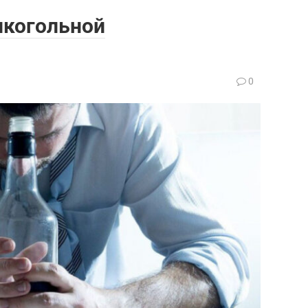
лкогольной
0