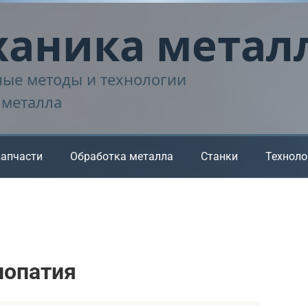
аника метал
ые методы и технологии
 металла
запчасти
Обработка металла
Станки
Техноло
лопатия