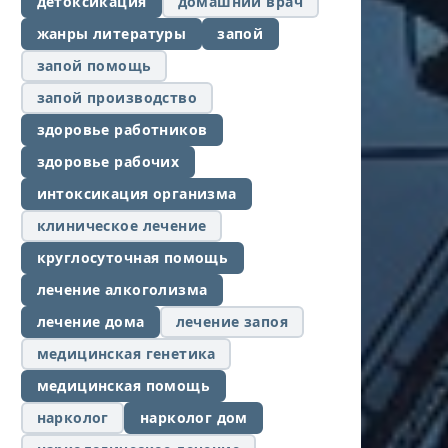
детоксикация
домашний врач
жанры литературы
запой
запой помощь
запой производство
здоровье работников
здоровье рабочих
интоксикация организма
клиническое лечение
круглосуточная помощь
лечение алкоголизма
лечение дома
лечение запоя
медицинская генетика
медицинская помощь
нарколог
нарколог дом