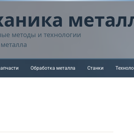
аника метал
ые методы и технологии
 металла
запчасти
Обработка металла
Станки
Техноло