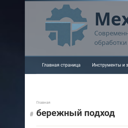
Перейти
Мех
к
контенту
Современн
обработки
Главная страница
Инструменты и 
Главная
бережный подход