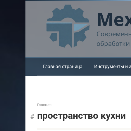
Перейти
Мех
к
контенту
Современн
обработки
Главная страница
Инструменты и 
Главная
пространство кухни