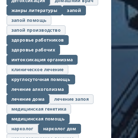
детоксикация
домашний врач
жанры литературы
запой
запой помощь
запой производство
здоровье работников
здоровье рабочих
интоксикация организма
клиническое лечение
круглосуточная помощь
лечение алкоголизма
лечение дома
лечение запоя
медицинская генетика
медицинская помощь
нарколог
нарколог дом