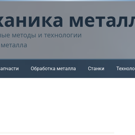
аника метал
ые методы и технологии
 металла
запчасти
Обработка металла
Станки
Техноло