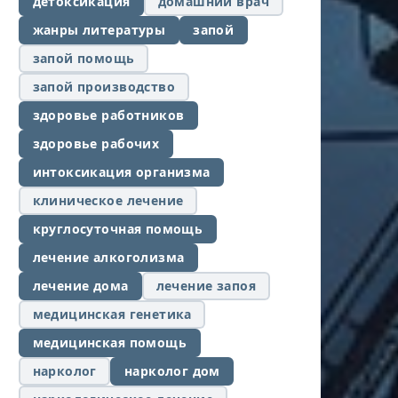
детоксикация
домашний врач
жанры литературы
запой
запой помощь
запой производство
здоровье работников
здоровье рабочих
интоксикация организма
клиническое лечение
круглосуточная помощь
лечение алкоголизма
лечение дома
лечение запоя
медицинская генетика
медицинская помощь
нарколог
нарколог дом