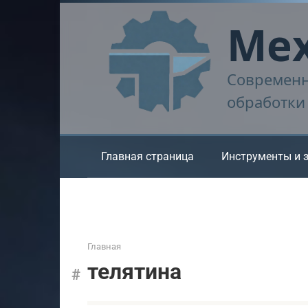
Перейти
Мех
к
контенту
Современн
обработки
Главная страница
Инструменты и 
Главная
телятина