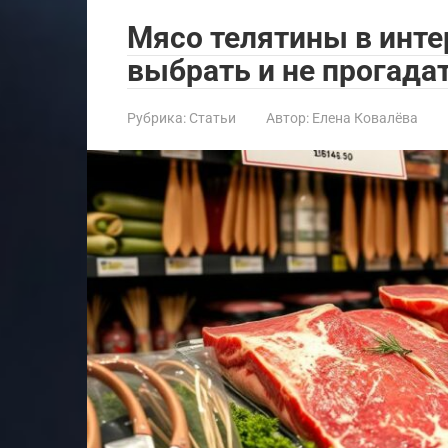
Мясо телятины в инте
выбрать и не прогада
Рубрика:
Статьи
Автор:
Елена Ковалёва