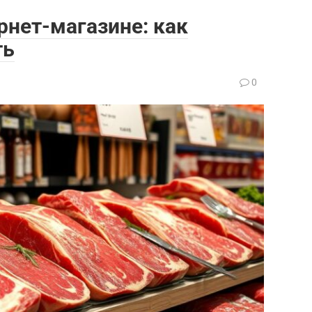
рнет-магазине: как
ть
0