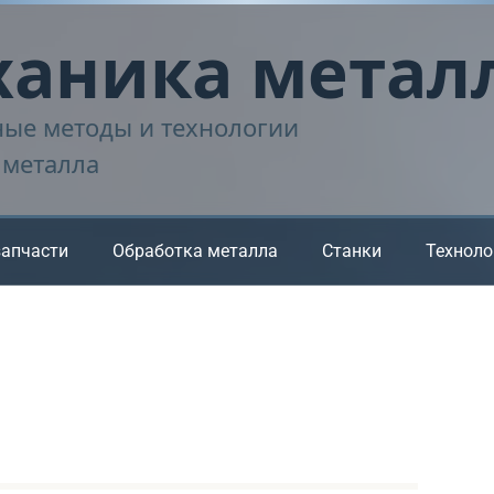
аника метал
ые методы и технологии
 металла
запчасти
Обработка металла
Станки
Техноло