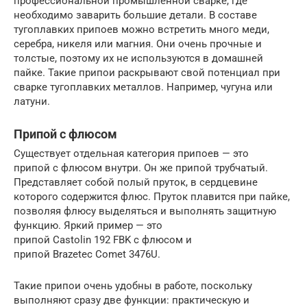
профессиональной промышленной сварке, где
необходимо заварить большие детали. В составе
тугоплавких припоев можно встретить много меди,
серебра, никеля или магния. Они очень прочные и
толстые, поэтому их не используются в домашней
пайке. Такие припои раскрывают свой потенциал при
сварке тугоплавких металлов. Например, чугуна или
латуни.
Припой с флюсом
Существует отдельная категория припоев — это
припой с флюсом внутри. Он же припой трубчатый.
Представляет собой полый пруток, в сердцевине
которого содержится флюс. Пруток плавится при пайке,
позволяя флюсу выделяться и выполнять защитную
функцию. Яркий пример — это
припой Castolin 192 FBK с флюсом и
припой Brazetec Comet 3476U.
Такие припои очень удобны в работе, поскольку
выполняют сразу две функции: практическую и