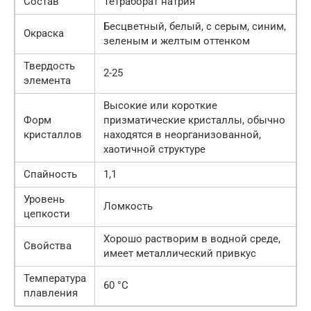
Состав
Тетраборат натрия
Бесцветный, белый, с серым, синим,
Окраска
зеленым и желтым оттенком
Твердость
2-25
элемента
Высокие или короткие
Форм
призматические кристаллы, обычно
кристаллов
находятся в неорганизованной,
хаотичной структуре
Спайность
1,1
Уровень
Ломкость
цепкости
Хорошо растворим в водной среде,
Свойства
имеет металлический привкус
Температура
60 °С
плавления