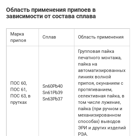
Область применения припоев в
зависимости от состава сплава
Марка
Сплав
Область применения
припоя
Групповая пайка
печатного монтажа,
пайка на
автоматизированных
линиях волной
ПОС 60,
припоя, окунанием с
Sn60Pb40
ПОС 61,
протягиванием,
Sn61Pb39
ПОС 63, в
селективная пайка, в
Sn63Pb37
прутках
том числе лужение,
пайка (при ручном и
механизированном
способах) выводов
ЭРИ и других изделий
РЭА.