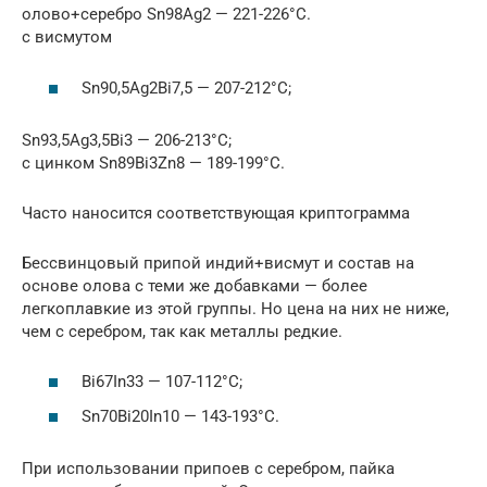
олово+серебро Sn98Ag2 — 221-226°C.
с висмутом
Sn90,5Ag2Bi7,5 — 207-212°C;
Sn93,5Ag3,5Bi3 — 206-213°C;
с цинком Sn89Bi3Zn8 — 189-199°C.
Часто наносится соответствующая криптограмма
Бессвинцовый припой индий+висмут и состав на
основе олова с теми же добавками — более
легкоплавкие из этой группы. Но цена на них не ниже,
чем с серебром, так как металлы редкие.
Bi67In33 — 107-112°C;
Sn70Bi20In10 — 143-193°C.
При использовании припоев с серебром, пайка