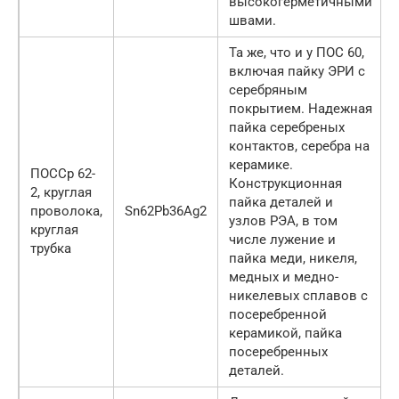
высокогерметичными
швами.
Та же, что и у ПОС 60,
включая пайку ЭРИ с
серебряным
покрытием. Надежная
пайка серебреных
контактов, серебра на
керамике.
ПОССр 62-
Конструкционная
2, круглая
пайка деталей и
проволока,
Sn62Pb36Ag2
узлов РЭА, в том
круглая
числе лужение и
трубка
пайка меди, никеля,
медных и медно-
никелевых сплавов с
посеребренной
керамикой, пайка
посеребренных
деталей.