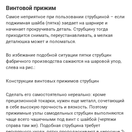
Винтовой прижим
Самое неприятное при пользовании струбциной – если
поджимная шайба (пятка) заедает на шарнире и
начинает прокручивать деталь. Струбцину тогда
приходится снимать, переустанавливать, а мелкая
деталюшка может и поломаться.
Во избежание подобной ситуации пятки струбцин
фабричного производства сажаются на шаровой упор,
слева на рис.:
Конструкции винтовых прижимов струбцин
Сделать его самостоятельно нереально: кроме
прецизионной токарки, нужен еще металл, сочетающий
в себе высокую прочность и вязкость. Поэтому
прижимные узлы самодельных струбцин выполняются
чаще всего чашечными под винт с шайбой (чертежи
справа там же). Подобная струбцина требует
регулярного ухода: пятку прополаскивают в керосине 2-