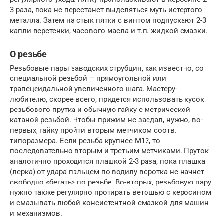
3 раза, пока не перестанет выделяться муть истертого
металла. Затем на стык пятки с винтом подпускают 2-3
капли веретенки, часового масла и т.п. жидкой смазки.
О резьбе
Резьбовые пары заводских струбцин, как известно, со
специальной резьбой – прямоугольной или
трапецеидальной увеличенного шага. Мастеру-
любителю, скорее всего, придется использовать кусок
резьбового прутка и обычную гайку с метрической
катаной резьбой. Чтобы прижим не заедал, нужно, во-
первых, гайку пройти вторым метчиком соотв.
типоразмера. Если резьба крупнее М12, то
последовательно вторым и третьим метчиками. Пруток
аналогично проходится плашкой 2-3 раза, пока плашка
(лерка) от удара пальцем по водилу воротка не начнет
свободно «бегать» по резьбе. Во-вторых, резьбовую пару
нужно также регулярно протирать ветошью с керосином
и смазывать любой консистентной смазкой для машин
и механизмов.