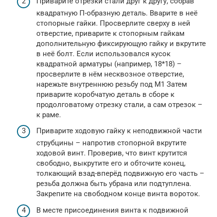
Приварите отрезки стали друг к другу, собрав
квадратную П-образную деталь. Вварите в неё
стопорные гайки. Просверлите сверху в ней
отверстие, приварите к стопорным гайкам
дополнительную фиксирующую гайку и вкрутите
в неё болт. Если использовался кусок
квадратной арматуры (например, 18*18) –
просверлите в нём несквозное отверстие,
нарежьте внутреннюю резьбу под М1 Затем
приварите коробчатую деталь в сборе к
продолговатому отрезку стали, а сам отрезок –
к раме.
Приварите ходовую гайку к неподвижной части
струбцины – напротив стопорной вкрутите
ходовой винт. Проверив, что винт крутится
свободно, выкрутите его и обточите конец,
толкающий взад-вперёд подвижную его часть –
резьба должна быть убрана или подтуплена.
Закрепите на свободном конце винта вороток.
В месте присоединения винта к подвижной