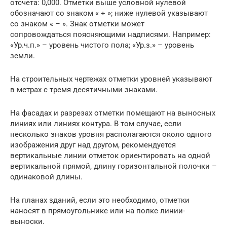
отсчета: 0,000. Отметки выше условной нулевой
обозначают со знаком « + »; ниже нулевой указывают
со знаком « – ». Знак отметки может
сопровождаться поясняющими надписями. Например:
«Ур.ч.п.» – уровень чистого пола; «Ур.з.» – уровень
земли.
На строительных чертежах отметки уровней указывают
в метрах с тремя десятичными знаками.
На фасадах и разрезах отметки помещают на выносных
линиях или линиях контура. В том случае, если
несколько знаков уровня располагаются около одного
изображения друг над другом, рекомендуется
вертикальные линии отметок ориентировать на одной
вертикальной прямой, длину горизонтальной полочки –
одинаковой длины.
На планах зданий, если это необходимо, отметки
наносят в прямоугольнике или на полке линии-
выноски.