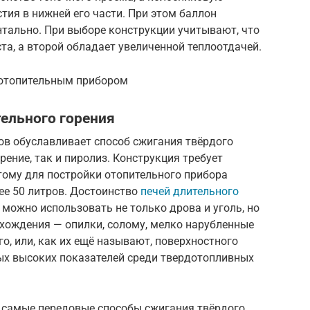
тия в нижней его части. При этом баллон
нтально. При выборе конструкции учитывают, что
а, а второй обладает увеличенной теплоотдачей.
 отопительным прибором
ельного горения
ов обуславливает способ сжигания твёрдого
ение, так и пиролиз. Конструкция требует
тому для постройки отопительного прибора
ее 50 литров. Достоинство
печей длительного
а можно использовать не только дрова и уголь, но
схождения — опилки, солому, мелко нарубленные
го, или, как их ещё называют, поверхностного
мых высоких показателей среди твердотопливных
т самые передовые способы сжигания твёрдого