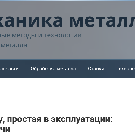
аника метал
ые методы и технологии
 металла
запчасти
Обработка металла
Станки
Техноло
, простая в эксплуатации:
ачи