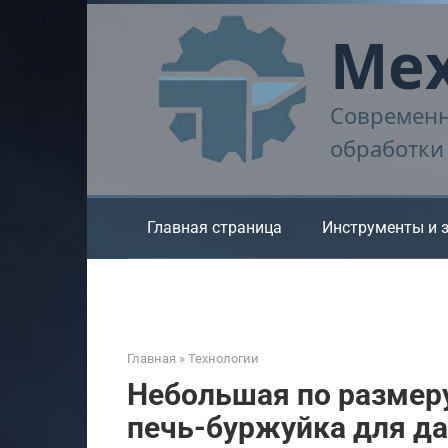
Перейти
Мех
к
контенту
Современн
обработки
Главная страница
Инструменты и 
Главная
»
Технологии
Небольшая по размеру
печь-буржуйка для д