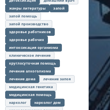
детоксикация
домашний врач
жанры литературы
запой
запой помощь
запой производство
здоровье работников
здоровье рабочих
интоксикация организма
клиническое лечение
круглосуточная помощь
лечение алкоголизма
лечение дома
лечение запоя
медицинская генетика
медицинская помощь
нарколог
нарколог дом