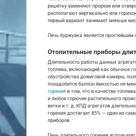
решётку заменяют прорези или отверс
располагают вертикально или горизо
первый вариант занимает меньше мест
Печь буржуйка является простейшим
Отопительные приборы длит
Длительность работы данных агрегат
топлива, включающий как обычное гор
обустройства дожиговой камеры, поэ
понадобится баллон ёмкостью не мен
горения
в том, что в качестве топлив
и любое горючее растительного прои
ветки и т. д. КПД агрегатов длительно
горения достигает 85% — один из са
приборов.
Печь длительного горения используе