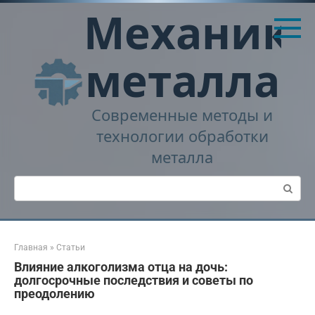
Перейти
Механика
к
контенту
металла
Современные методы и
технологии обработки
металла
Поиск:
Главная
»
Статьи
Влияние алкоголизма отца на дочь:
долгосрочные последствия и советы по
преодолению