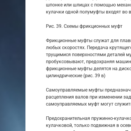
шпонке или шлицах с помощью механ
кулачки одной полумуфты входят во в
Рис. 39. Схемы фрикционных муфт
Фрикционные муфты служат для плавн
любых скоростях. Передача крутящег
трущимися поверхностями деталей м
пробуксовывают, предохраняя машину
фрикционные муфты делятся на дисковы
цилиндрические (рис. 39 в)
Самоуправляемые муфты предназначе
расцепления валов при изменении з
самоуправляемых муфт могут служит
Предохранительная пружинно-кулачко
кулачковой, только подвижная в осе