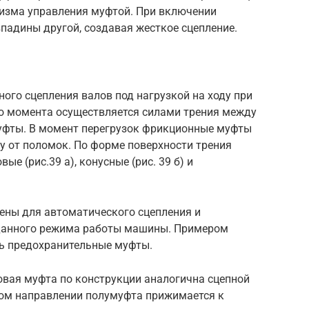
изма управления муфтой. При включении
падины другой, создавая жесткое сцепление.
ого сцепления валов под нагрузкой на ходу при
о момента осуществляется силами трения между
уфты. В момент перегрузок фрикционные муфты
 от поломок. По форме поверхности трения
е (рис.39 а), конусные (рис. 39 б) и
ны для автоматического сцепления и
аданного режима работы машины. Примером
ь предохранительные муфты.
вая муфта по конструкции аналогична сцепной
вом направлении полумуфта прижимается к