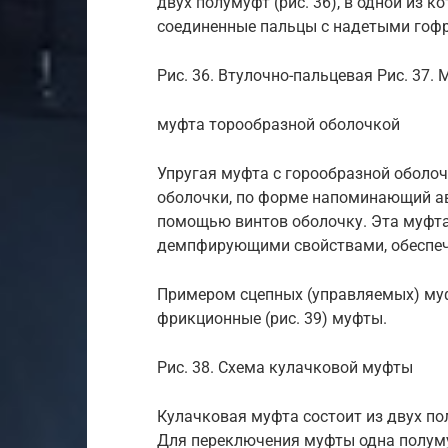
двух полумуфт (рис. 36), в одной из 
соединенные пальцы с надетыми гоф
Рис. 36. Втулочно-пальцевая Рис. 37. 
муфта торообразной оболочкой
Упругая муфта с горообразной оболочк
оболочки, по форме напоминающий ав
помощью винтов оболочку. Эта муфта
демпфирующими свойствами, обеспечи
Примером сцепных (управляемых) муфт
фрикционные (рис. 39) муфты.
Рис. 38. Схема кулачковой муфты
Кулачковая муфта состоит из двух по
Для переключения муфты одна полум