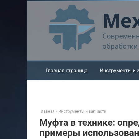
Перейти
Мех
к
контенту
Современн
обработки
Главная страница
Инструменты и 
Главная
»
Инструменты и запчасти
Муфта в технике: опре
примеры использова