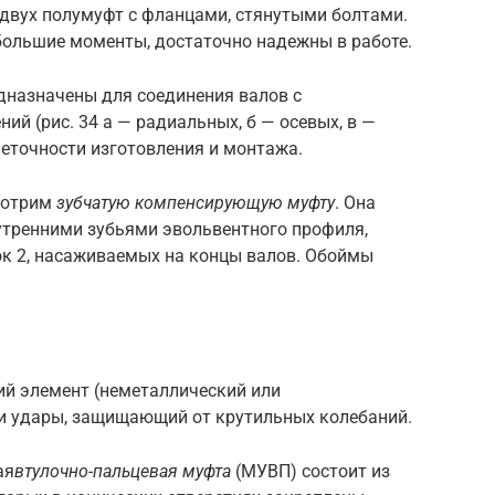
з двух полумуфт с фланцами, стянутыми болтами.
ольшие моменты, достаточно надежны в работе.
назначены для соединения валов с
ий (рис. 34 а — радиальных, б — осевых, в —
еточности изготовления и монтажа.
мотрим
зубчатую компенсирующую муфту
. Она
внутренними зубьями эвольвентного профиля,
ок 2, насаживаемых на концы валов. Обоймы
ий элемент (неметаллический или
и удары, защищающий от крутильных колебаний.
ая
втулочно-пальцевая муфта
(МУВП) состоит из