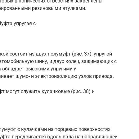
которых в конических отверстиях закреплены
рированными резиновыми втулками.
Муфта упругая с
ой состоит из двух полумуфт (рис. 37), упругой
томобильную шину, и двух колец, зажимающих с
 обладает высокими упругими и
вает шумо- и электроизоляцию узлов привода.
 могут служить кулачковые (рис. 38) и
лумуфт с кулачками на торцевых поверхностях.
уфта передвигается вдоль вала на направляющей