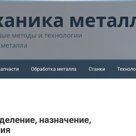
аника метал
ые методы и технологии
 металла
запчасти
Обработка металла
Станки
Техноло
деление, назначение,
ния