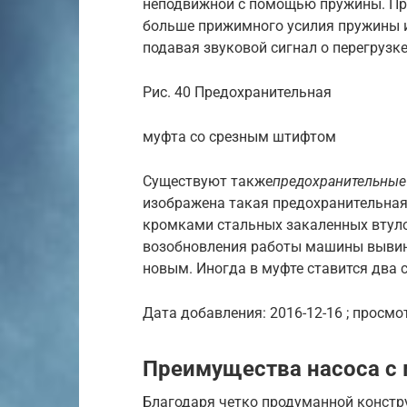
неподвижной с помощью пружины. При
больше прижимного усилия пружины 
подавая звуковой сигнал о перегрузке
Рис. 40 Предохранительная
муфта со срезным штифтом
Существуют также
предохранительны
изображена такая предохранительная 
кромками стальных закаленных втулок
возобновления работы машины вывин
новым. Иногда в муфте ставится два 
Дата добавления: 2016-12-16 ; просмот
Преимущества насоса с 
Благодаря четко продуманной констр