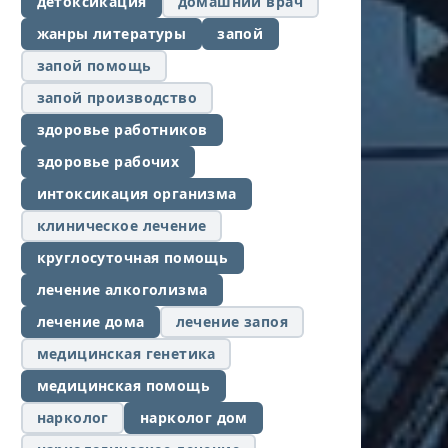
детоксикация
домашний врач
жанры литературы
запой
запой помощь
запой производство
здоровье работников
здоровье рабочих
интоксикация организма
клиническое лечение
круглосуточная помощь
лечение алкоголизма
лечение дома
лечение запоя
медицинская генетика
медицинская помощь
нарколог
нарколог дом