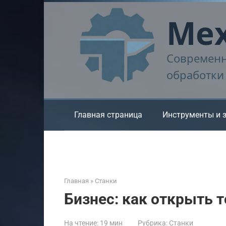
Перейти
Мех
к
контенту
Современн
обработки
Главная страница
Инструменты и 
Главная
»
Станки
Бизнес: как открыть 
На чтение:
19 мин
Рубрика:
Станки