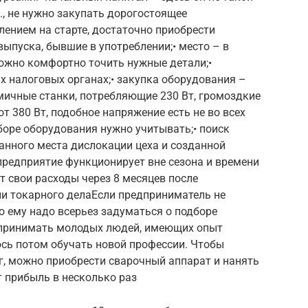
., не нужно закупать дорогостоящее
ением на старте, достаточно приобрести
выпуска, бывшие в употреблении;• место – в
можно комфортно точить нужные детали;•
х налоговых органах;• закупка оборудования –
мичные станки, потребляющие 230 Вт, громоздкие
 380 Вт, подобное напряжение есть не во всех
ыборе оборудования нужно учитывать;• поиск
ранного места дислокации цеха и созданной
редприятие функционирует вне сезона и времени
т свои расходы через 8 месяцев после
ии токарного делаЕсли предприниматель не
то ему надо всерьез задуматься о подборе
 принимать молодых людей, имеющих опыт
ось потом обучать новой профессии. Чтобы
г, можно приобрести сварочный аппарат и нанять
т прибыль в несколько раз