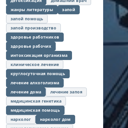
детоксикация
домашний врач
жанры литературы
запой
запой помощь
запой производство
здоровье работников
здоровье рабочих
интоксикация организма
клиническое лечение
круглосуточная помощь
лечение алкоголизма
лечение дома
лечение запоя
медицинская генетика
медицинская помощь
нарколог
нарколог дом