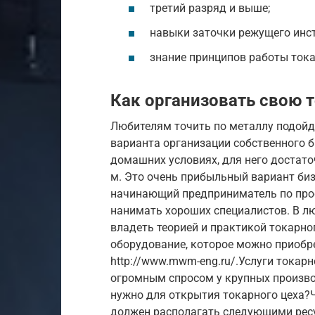
третий разряд и выше;
навыки заточки режущего инс
знание принципов работы тока
Как организовать свою 
Любителям точить по металлу подойд
варианта организации собственного 
домашних условиях, для него достат
м. Это очень прибыльный вариант би
начинающий предприниматель по проф
нанимать хороших специалистов. В л
владеть теорией и практикой токарно
оборудование, которое можно приобр
http://www.mwm-eng.ru/.Услуги токар
огромным спросом у крупных произво
нужно для открытия токарного цеха?
должен располагать следующими ресу