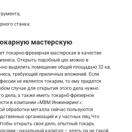
трумента;
рного станка.
токарную мастерскую
ет токарно-фрезерная мастерская в качестве
бизнеса. Открыть подобный цех можно в
очно выделить помещение общей площадью 32 кв.
знеса, требующий приличных вложений. Если
ессии не является токарем, то ему придется
юбом случае для открытия этого дела нужно
го дела, а также иметь токарн0-фрезерное
ести в компании «МВМ Инжиниринг»:
ной обработки металла сейчас пользуются
дственных организаций и у частных лиц.Что
Чтобы открыть свое дело, опытный токарь
рсами:• начальный капитал – здесь он не такой