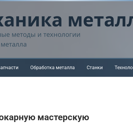
аника метал
ые методы и технологии
 металла
запчасти
Обработка металла
Станки
Техноло
токарную мастерскую