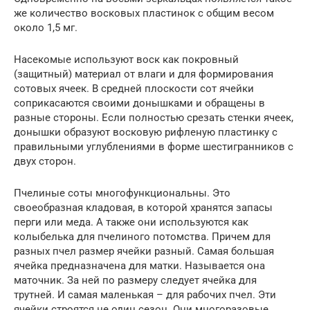
же количество восковых пластинок с общим весом
около 1,5 мг.
Насекомые используют воск как покровный
(защитный) материал от влаги и для формирования
сотовых ячеек. В средней плоскости сот ячейки
соприкасаются своими донышками и обращены в
разные стороны. Если полностью срезать стенки ячеек,
донышки образуют восковую рифленую пластинку с
правильными углублениями в форме шестигранников с
двух сторон.
Пчелиные соты многофункциональны. Это
своеобразная кладовая, в которой хранятся запасы
перги или меда. А также они используются как
колыбелька для пчелиного потомства. Причем для
разных пчел размер ячейки разный. Самая большая
ячейка предназначена для матки. Называется она
маточник. За ней по размеру следует ячейка для
трутней. И самая маленькая – для рабочих пчел. Эти
ячейки строятся не один сезон. Они многоразовые.