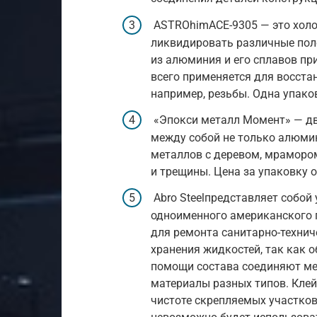
ASTROhimACE-9305 — это хол
ликвидировать различные пол
из алюминия и его сплавов при
всего применяется для восста
например, резьбы. Одна упаков
«Эпокси металл Момент» — дв
между собой не только алюмин
металлов с деревом, мрамором
и трещины. Цена за упаковку 
Abro Steelпредставляет собой
одноименного американского 
для ремонта санитарно-технич
хранения жидкостей, так как 
помощи состава соединяют мет
материалы разных типов. Клей
чистоте скрепляемых участков