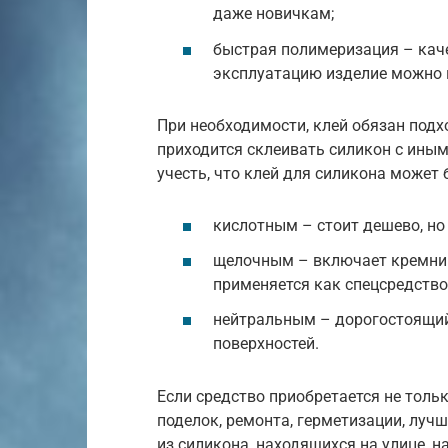
даже новичкам;
быстрая полимеризация – каче
эксплуатацию изделие можно п
При необходимости, клей обязан подхо
приходится склеивать силикон с иным
учесть, что клей для силикона может 
кислотным – стоит дешево, но
щелочным – включает кремний
применяется как спецсредство
нейтральным – дорогостоящий
поверхностей.
Если средство приобретается не тольк
поделок, ремонта, герметизации, луч
из силикона, находящихся на улице, 