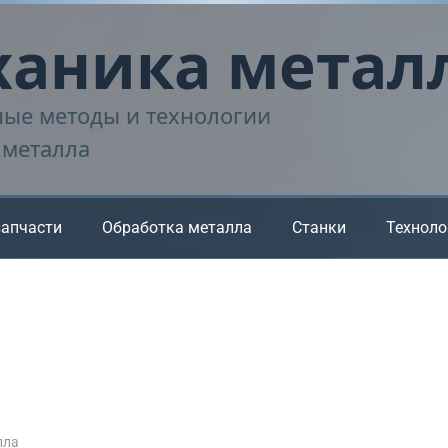
аника метал
ые методы и технологии
 металла
запчасти
Обработка металла
Станки
Техноло
лла