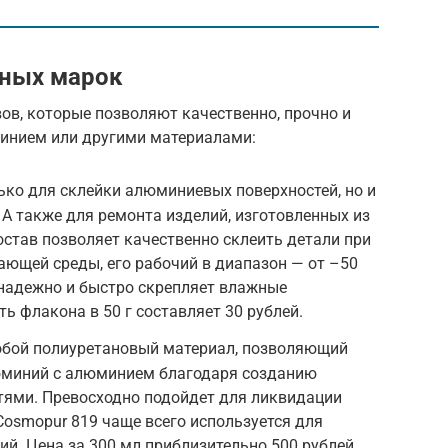
рных марок
ов, которые позволяют качественно, прочно и
инием или другими материалами:
лько для склейки алюминиевых поверхностей, но и
 А также для ремонта изделий, изготовленных из
остав позволяет качественно склеить детали при
ющей среды, его рабочий в диапазон — от –50
x надежно и быстро скрепляет влажные
ь флакона в 50 г составляет 30 рублей.
обой полиуретановый материал, позволяющий
юминий с алюминием благодаря созданию
тями. Превосходно подойдет для ликвидации
Cosmopur 819 чаще всего используется для
ий. Цена за 300 мл приблизительно 500 рублей.