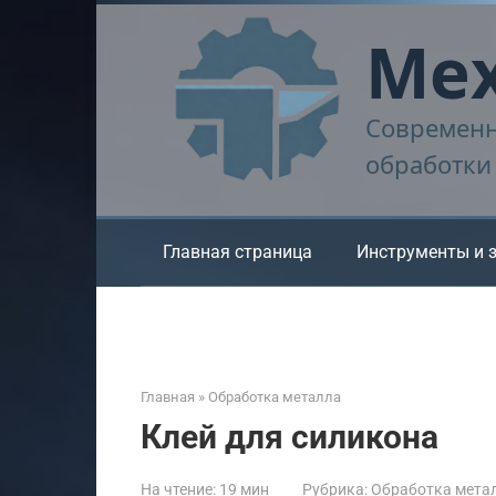
Перейти
Мех
к
контенту
Современн
обработки
Главная страница
Инструменты и 
Главная
»
Обработка металла
Клей для силикона
На чтение:
19 мин
Рубрика:
Обработка мета