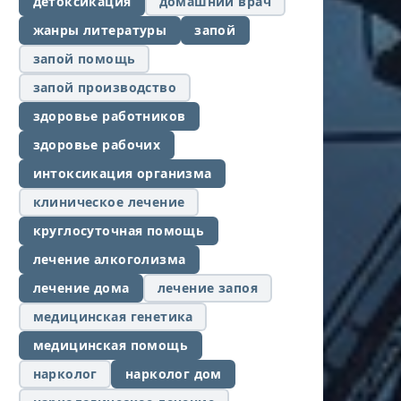
детоксикация
домашний врач
жанры литературы
запой
запой помощь
запой производство
здоровье работников
здоровье рабочих
интоксикация организма
клиническое лечение
круглосуточная помощь
лечение алкоголизма
лечение дома
лечение запоя
медицинская генетика
медицинская помощь
нарколог
нарколог дом