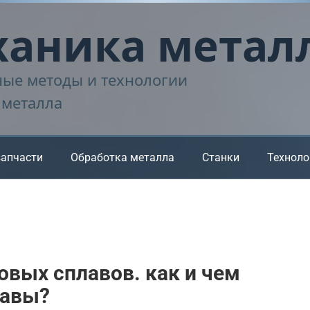
аника метал
ые методы и технологии
 металла
запчасти
Обработка металла
Станки
Техноло
овых сплавов. как и чем
лавы?