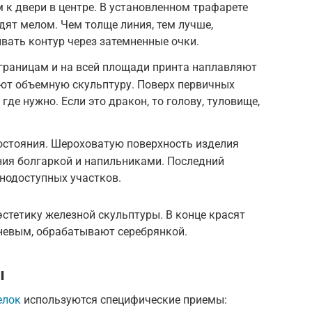
к двери в центре. В установленном трафарете
дят мелом. Чем толще линия, тем лучше,
вать контур через затемненные очки.
границам и на всей площади принта наплавляют
ют объемную скульптуру. Поверх первичных
где нужно. Если это дракон, то голову, туловище,
остояния. Шероховатую поверхность изделия
ния болгаркой и напильниками. Последний
нодоступных участков.
стетику железной скульптуры. В конце красят
невым, обрабатывают серебрянкой.
ы
елок
используются специфические приемы: