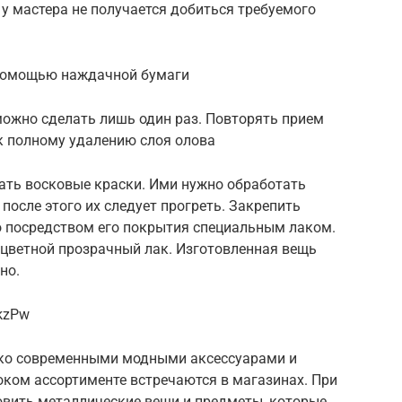
у мастера не получается добиться требуемого
 помощью наждачной бумаги
можно сделать лишь один раз. Повторять прием
 к полному удалению слоя олова
ть восковые краски. Ими нужно обработать
после этого их следует прогреть. Закрепить
 посредством его покрытия специальным лаком.
и цветной прозрачный лак. Изготовленная вещь
но.
kzPw
ько современными модными аксессуарами и
ком ассортименте встречаются в магазинах. При
вить металлические вещи и предметы, которые