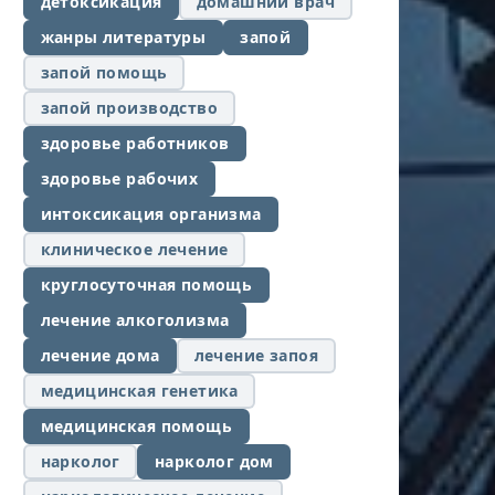
детоксикация
домашний врач
жанры литературы
запой
запой помощь
запой производство
здоровье работников
здоровье рабочих
интоксикация организма
клиническое лечение
круглосуточная помощь
лечение алкоголизма
лечение дома
лечение запоя
медицинская генетика
медицинская помощь
нарколог
нарколог дом