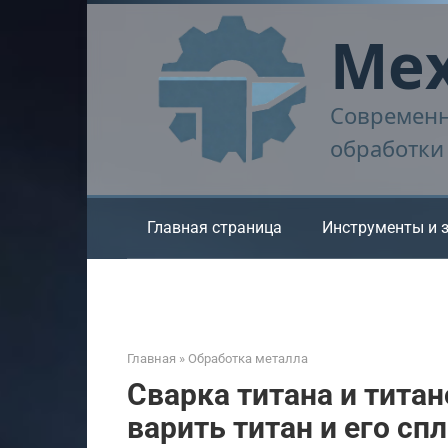
Перейти
Мех
к
контенту
Современн
обработки
Главная страница
Инструменты и 
Главная
»
Обработка металла
Сварка титана и титан
варить титан и его сп