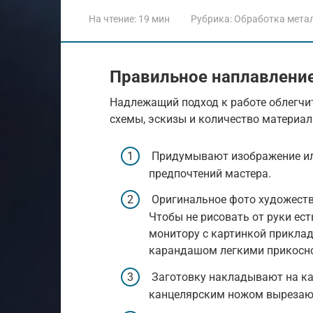
На чтение:
19 мин
Рубрика:
Обработка мета
Правильное наплавлени
Надлежащий подход к работе облегчи
схемы, эскизы и количество материал
Придумывают изображение или 
предпочтений мастера.
Оригинальное фото художестве
Чтобы не рисовать от руки ес
монитору с картинкой прикла
карандашом легкими прикосно
Заготовку накладывают на ка
канцелярским ножом вырезают