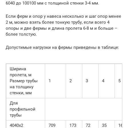
6040 до 100100 мм с толщиной стенки 3-4 мм.
Если ферм и опор у навеса несколько и шаг опор менее
2 м, можно взять более тонкую трубу, если всего 4
опоры и две фермы и длина пролета 6-8 м и больше –
более толстую.
Допустимые нагрузки на фермы приведены в таблице:
Ширина
пролета, м
Размер трубы
1
2
3
4
5
на толщину
стенки, мм
Для
профильной
трубы
4040х2
709
173
72
35
16