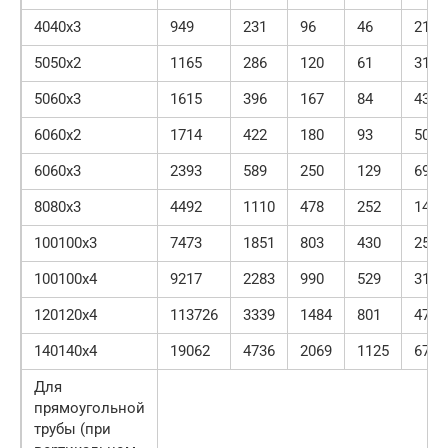
4040х3
949
231
96
46
21
5050х2
1165
286
120
61
31
5060х3
1615
396
167
84
43
6060х2
1714
422
180
93
50
6060х3
2393
589
250
129
69
8080х3
4492
1110
478
252
144
100100х3
7473
1851
803
430
253
100100х4
9217
2283
990
529
310
120120х4
113726
3339
1484
801
478
140140х4
19062
4736
2069
1125
679
Для
прямоугольной
трубы (при