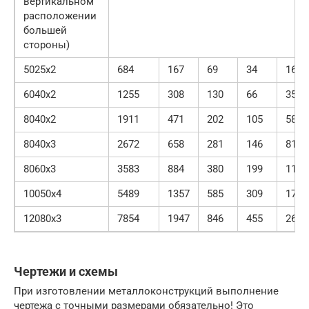
вертикальном
расположении
большей
стороны)
5025х2
684
167
69
34
16
6040х2
1255
308
130
66
35
8040х2
1911
471
202
105
58
8040х3
2672
658
281
146
81
8060х3
3583
884
380
199
112
10050х4
5489
1357
585
309
176
12080х3
7854
1947
846
455
269
Чертежи и схемы
При изготовлении металлоконструкций выполнение
чертежа с точными размерами обязательно! Это