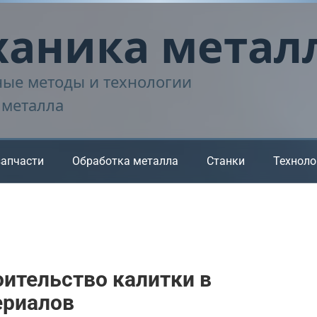
аника метал
ые методы и технологии
 металла
запчасти
Обработка металла
Станки
Техноло
ительство калитки в
ериалов