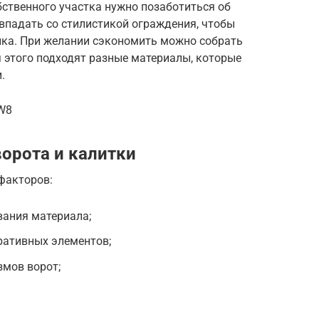
бственного участка нужно позаботиться об
впадать со стилистикой ограждения, чтобы
нка. При желании сэкономить можно собрать
 этого подходят разные материалы, которые
.
oW8
ворота и калитки
факторов:
вания материала;
ративных элементов;
змов ворот;