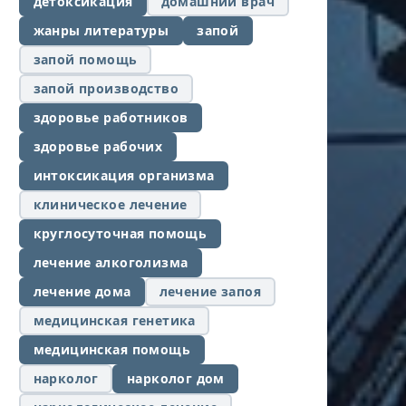
детоксикация
домашний врач
жанры литературы
запой
запой помощь
запой производство
здоровье работников
здоровье рабочих
интоксикация организма
клиническое лечение
круглосуточная помощь
лечение алкоголизма
лечение дома
лечение запоя
медицинская генетика
медицинская помощь
нарколог
нарколог дом