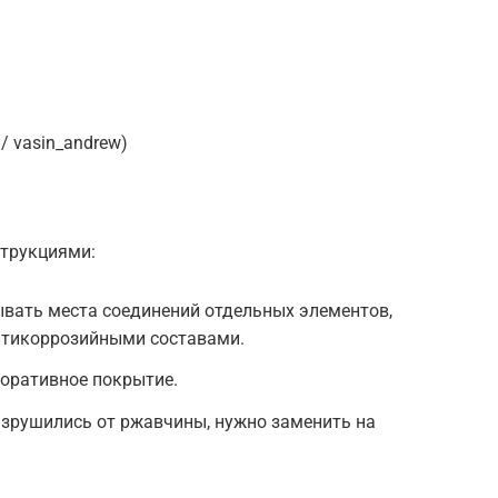
/ vasin_andrew)
струкциями:
ывать места соединений отдельных элементов,
нтикоррозийными составами.
коративное покрытие.
азрушились от ржавчины, нужно заменить на