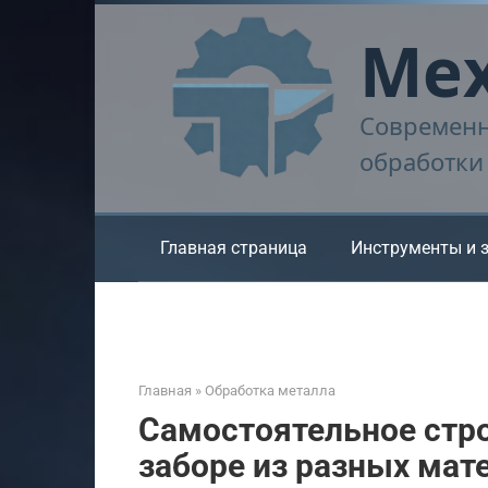
Перейти
Мех
к
контенту
Современн
обработки
Главная страница
Инструменты и 
Главная
»
Обработка металла
Самостоятельное стро
заборе из разных мат