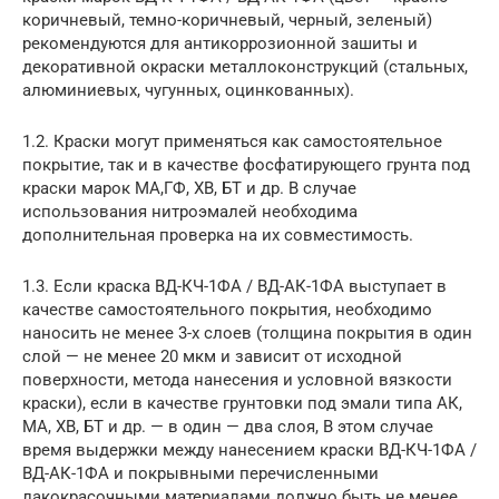
коричневый, темно-коричневый, черный, зеленый)
рекомендуются для антикоррозионной зашиты и
декоративной окраски металлоконструкций (стальных,
алюминиевых, чугунных, оцинкованных).
1.2. Краски могут применяться как самостоятельное
покрытие, так и в качестве фосфатирующего грунта под
краски марок МА,ГФ, ХВ, БТ и др. В случае
использования нитроэмалей необходима
дополнительная проверка на их совместимость.
1.3. Если краска ВД-КЧ-1ФА / ВД-АК-1ФА выступает в
качестве самостоятельного покрытия, необходимо
наносить не менее 3-х слоев (толщина покрытия в один
слой — не менее 20 мкм и зависит от исходной
поверхности, метода нанесения и условной вязкости
краски), если в качестве грунтовки под эмали типа АК,
МА, ХВ, БТ и др. — в один — два слоя, В этом случае
время выдержки между нанесением краски ВД-КЧ-1ФА /
ВД-АК-1ФА и покрывными перечисленными
лакокрасочными материалами должно быть не менее