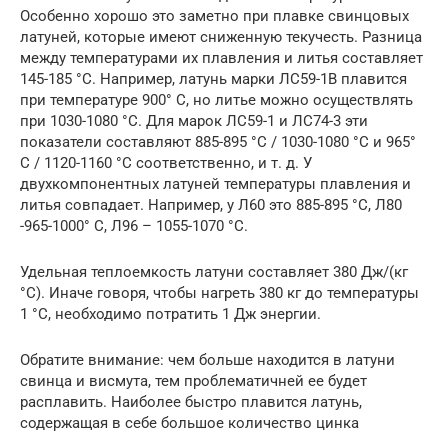
Особенно хорошо это заметно при плавке свинцовых
латуней, которые имеют сниженную текучесть. Разница
между температурами их плавления и литья составляет
145-185 °C. Например, латунь марки ЛС59-1В плавится
при температуре 900° C, но литье можно осуществлять
при 1030-1080 °C. Для марок ЛС59-1 и ЛС74-3 эти
показатели составляют 885-895 °C / 1030-1080 °C и 965°
C / 1120-1160 °C соответственно, и т. д. У
двухкомпонентных латуней температуры плавления и
литья совпадает. Например, у Л60 это 885-895 °C, Л80
-965-1000° C, Л96 – 1055-1070 °C.
Удельная теплоемкость латуни составляет 380 Дж/(кг
°С). Иначе говоря, чтобы нагреть 380 кг до температуры
1 °С, необходимо потратить 1 Дж энергии.
Обратите внимание: чем больше находится в латуни
свинца и висмута, тем проблематичней ее будет
расплавить. Наиболее быстро плавится латунь,
содержащая в себе большое количество цинка