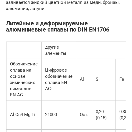
заливается жидкий цветной металл из меди, бронзы,
алюминия, латуни.
Литейные и деформируемые
алюминиевые сплавы по DIN EN1706
другие
элементы
Обозначение
сплава на
Цифровое
основе
обозначение
Al
Si
Fe
химических
сплава EN
символов
AC- :
EN AC- :
0,20
0,35
Al Cu4 Mg Ti
21000
Ост.
(0,15)
(0,30)