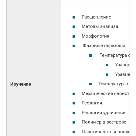
Расщепление
Методы анализа
Морфология
Фазовые переходы
Температура сте
Уравнени
Уравнени
Температура пла
Изучение
Механические свойства
Реология
Реология удлинения
Полимер в растворе
Пластичность и повреж