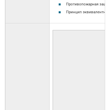
Противопожарная защи
Принцип эквивалентнос