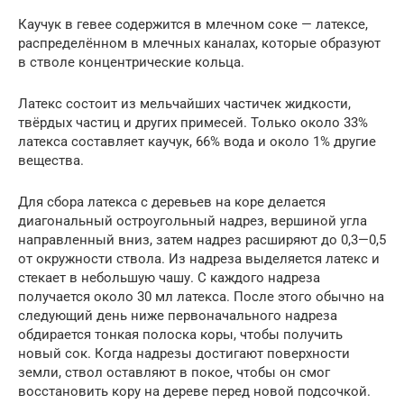
Каучук в гевее содержится в млечном соке — латексе,
распределённом в млечных каналах, которые образуют
в стволе концентрические кольца.
Латекс состоит из мельчайших частичек жидкости,
твёрдых частиц и других примесей. Только около 33%
латекса составляет каучук, 66% вода и около 1% другие
вещества.
Для сбора латекса с деревьев на коре делается
диагональный остроугольный надрез, вершиной угла
направленный вниз, затем надрез расширяют до 0,3—0,5
от окружности ствола. Из надреза выделяется латекс и
стекает в небольшую чашу. С каждого надреза
получается около 30 мл латекса. После этого обычно на
следующий день ниже первоначального надреза
обдирается тонкая полоска коры, чтобы получить
новый сок. Когда надрезы достигают поверхности
земли, ствол оставляют в покое, чтобы он смог
восстановить кору на дереве перед новой подсочкой.