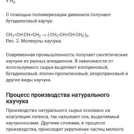
+ H
.
2
С помощью полимеризации дивинила получают
бутадиеновый каучук:
CH
=CH-CH=CH
→ (-СН
-СН=СН-СН
-)
.
2
2
2
2
n
Рис. 2. Молекулы каучука.
Современная промышленность получает синтетические
каучуки из разных алкадиенов. В зависимости от
используемого сырья выделяют изопреновый,
бутадиеновый, этилен-пропиленовый, хлоропреновый и
другие виды каучука.
Процесс производства натурального
каучука
Производство натурального сырья основано на
коагуляции латекса, так называют сок, выделяемый
каучуконосами. Другими словами, в процессе
производства, происходит укрупнение частиц мелкого