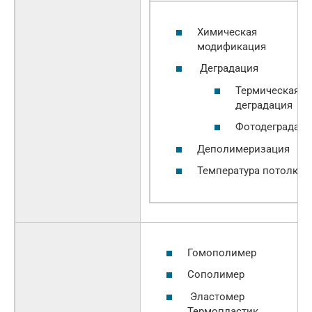
Химическая
модификация
Деградация
Термическая
деградация
Фотодеградаци
Деполимеризация
Температура потолка
Гомополимер
Сополимер
Эластомер
Термопластик