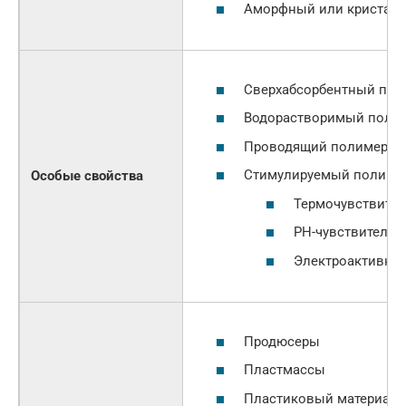
Аморфный или кристалл
Сверхабсорбентный пол
Водорастворимый поли
Проводящий полимер
Стимулируемый полиме
Особые свойства
Термочувствите
PH-чувствитель
Электроактивны
Продюсеры
Пластмассы
Пластиковый материал