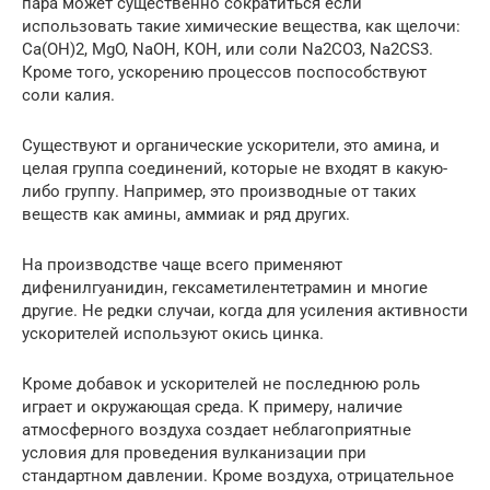
пара может существенно сократиться если
использовать такие химические вещества, как щелочи:
Са(ОН)2, MgO, NaOH, КОН, или соли Na2CО3, Na2CS3.
Кроме того, ускорению процессов поспособствуют
соли калия.
Существуют и органические ускорители, это амина, и
целая группа соединений, которые не входят в какую-
либо группу. Например, это производные от таких
веществ как амины, аммиак и ряд других.
На производстве чаще всего применяют
дифенилгуанидин, гексаметилентетрамин и многие
другие. Не редки случаи, когда для усиления активности
ускорителей используют окись цинка.
Кроме добавок и ускорителей не последнюю роль
играет и окружающая среда. К примеру, наличие
атмосферного воздуха создает неблагоприятные
условия для проведения вулканизации при
стандартном давлении. Кроме воздуха, отрицательное