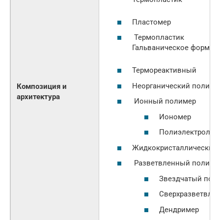
Пластомер
Термопластик
Гальваническое формов
Термореактивный
Неорганический полиме
Композиция и
архитектура
Ионный полимер
Иономер
Полиэлектролит
Жидкокристаллический
Разветвленный полиме
Звездчатый пол
Сверхразветвле
Дендример