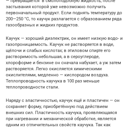
— превращается в смолоподобную жидкость, после
застывания которой уже невозможно получить
первоначальный продукт. Если поднять температуру до
200—250 °C, то каучук разлагается с образованием ряда
газообразных и жидких продуктов.
Каучук — хороший диэлектрик, он имеет низкую водо- и
газопроницаемость. Каучук не растворяется в воде,
щёлочи и слабых кислотах; в этиловом спирте его
растворимость небольшая, а в сероуглероде,
хлороформе и бензине он сначала набухает, а уж затем
растворяется. Легко окисляется химическими
окислителями, медленно — кислородом воздуха.
Теплопроводность каучука в 100 раз меньше
теплопроводности стали.
Наряду с эластичностью, каучук ещё и пластичен — он
сохраняет форму, приобретённую под действием
внешних сил. Пластичность каучука, проявляющаяся
при нагревании и механической обработке, является
одним из отличительных свойств каучука. Так как