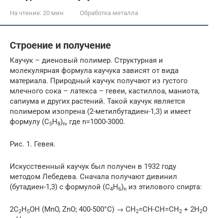
На чтение:
20 мин
Обработка металла
Строение и получение
Каучук – диеновый полимер. Структурная и
молекулярная формула каучука зависят от вида
материала. Природный каучук получают из густого
млечного сока – латекса – гевеи, кастиллоа, маниота,
сапиума и других растений. Такой каучук является
полимером изопрена (2-метилбутадиен-1,3) и имеет
формулу (C
H
)
, где n=1000-3000.
5
8
n
Рис. 1. Гевея.
Искусственный каучук был получен в 1932 году
методом Лебедева. Сначала получают дивинил
(бутадиен-1,3) с формулой (C
H
)
из этилового спирта:
4
6
n
2C
H
OH (MnO, ZnO; 400-500°C) → CH
=CH-CH=CH
+ 2H
O
2
5
2
2
2