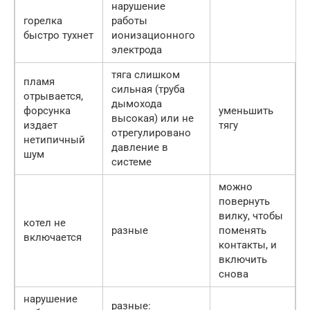
нарушение
горелка
работы
быстро тухнет
ионизационного
электрода
тяга слишком
пламя
сильная (труба
отрывается,
дымохода
форсунка
уменьшить
высокая) или не
издает
тягу
отрегулировано
нетипичный
давление в
шум
системе
можно
повернуть
вилку, чтобы
котел не
разные
поменять
включается
контакты, и
включить
снова
нарушение
разные: