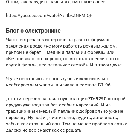
О том, как залудить паяльник, смотрите далее.
https://youtube.com/watch?v=tbkZNFMrQRI
Блог о электронике
Часто встречаю в интернете на разных форумах
заявления вроде «не могу работать вечным жалом,
припой не берет — медный паяльний форева» или
«Вечное жало это хорошо, но вот только если оно от
крутой фирмы, все остальное отстой». И в таком духе.
Я уже несколько лет пользуюсь исключительно
необгораемым жалом, в начале в составе
СТ-96
, потом пересел на паяльную станцию
ZD-929C
которой
орудую уже года три без особых нареканий. И на
традиционный медный паяльник добровольно уже не
пересяду. Ну нафиг, чистить его, лудить, затачивать,
забыл как страшный сон. Тем не менее проблема есть и
далеко не все знают как ее решать.