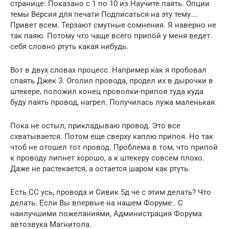
странице: Показано с 1 по 10 из Научите паять. Опции
темы Версия для печати Подписаться на эту тему….
Привет всем. Терзают смутные сомнения. Я наверно не
так паяю. Потому что чаще всего припой у меня ведет
себя словно ртуть какая нибудь.
Вот в двух словах процесс. Например как я пробовал
спаять Джек 3. Оголил провода, продел их в дырочки в
штекере, положил конец проволки-припоя туда куда
буду паять провод, нагрел. Получилась лужа маленькая.
Пока не остыл, прикладываю провод. Это все
схватывается. Потом еще сверху каплю припоя. Но так
чтоб не отошел тот провод. Проблема в том, что припой
к проводу липнет хорошо, а к штекеру совсем плохо.
Даже не растекается, а остается шаром как ртуть.
Есть СС усь, провода и Сивик 5д че с этим делать? Что
делать. Если Вы впервые на нашем Форуме:. С
наилучшими пожеланиями, Администрация Форума
автозвука Магнитола.