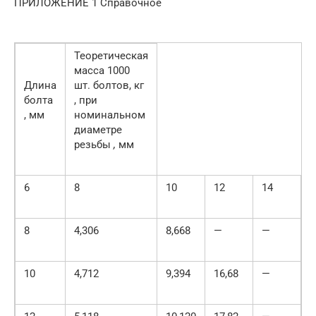
ПРИЛОЖЕНИЕ 1 Справочное
Теоретическая
масса 1000
Длина
шт. болтов, кг
болта
, при
, мм
номинальном
диаметре
резьбы
,
мм
6
8
10
12
14
1
8
4,306
8,668
—
—
10
4,712
9,394
16,68
—