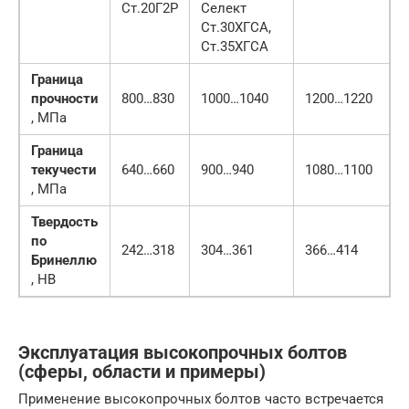
Ст.20Г2Р
Селект
Ст.30ХГСА,
Ст.35ХГСА
Граница
прочности
800…830
1000…1040
1200…1220
, МПа
Граница
текучести
640…660
900…940
1080…1100
, МПа
Твердость
по
242…318
304…361
366…414
Бринеллю
, НВ
Эксплуатация высокопрочных болтов
(сферы, области и примеры)
Применение высокопрочных болтов часто встречается