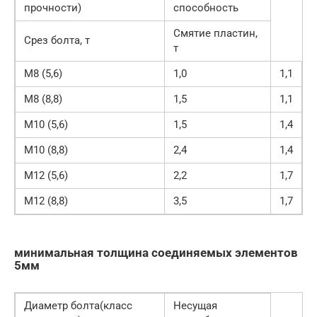
прочности)
способность
Смятие пластин,
Срез болта, т
т
М8 (5,6)
1,0
1,1
М8 (8,8)
1,5
1,1
М10 (5,6)
1,5
1,4
М10 (8,8)
2,4
1,4
М12 (5,6)
2,2
1,7
М12 (8,8)
3,5
1,7
минимальная толщина соединяемых элементов
5мм
Диаметр болта(класс
Несущая