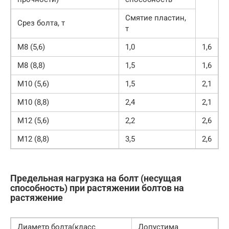
Смятие пластин,
Срез болта, т
т
М8 (5,6)
1,0
1,6
М8 (8,8)
1,5
1,6
М10 (5,6)
1,5
2,1
М10 (8,8)
2,4
2,1
М12 (5,6)
2,2
2,6
М12 (8,8)
3,5
2,6
Предельная нагрузка на болт (несущая
способность) при растяжении болтов на
растяжение
Диаметр болта(класс
Допустима