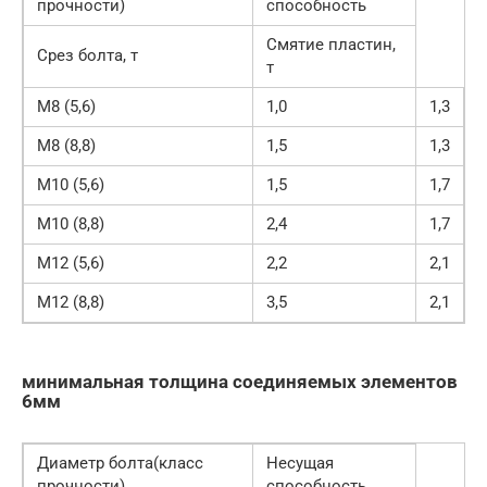
прочности)
способность
Смятие пластин,
Срез болта, т
т
М8 (5,6)
1,0
1,3
М8 (8,8)
1,5
1,3
М10 (5,6)
1,5
1,7
М10 (8,8)
2,4
1,7
М12 (5,6)
2,2
2,1
М12 (8,8)
3,5
2,1
минимальная толщина соединяемых элементов
6мм
Диаметр болта(класс
Несущая
прочности)
способность