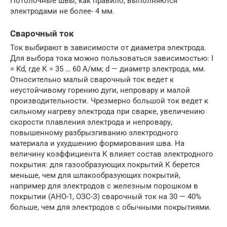
Потолочные швы, как правило, выполняются
электродами не более- 4 мм.
Сварочный ток
Ток выбирают в зависимости от диаметра электрода.
Для выбора тока можно пользоваться зависимостью: I
= Kd, где К = 35 … 60 А/мм; d — диаметр электрода, мм.
Относительно малый сварочный ток ведет к
неустойчивому горению дуги, непровару и малой
производительности. Чрезмерно большой ток ведет к
сильному нагреву электрода при сварке, увеличению
скорости плавления электрода и непровару,
повышенному разбрызгиванию электродного
материала и ухудшению формирования шва. На
величину коэффициента К влияет состав электродного
покрытия: для газообразующих покрытий К берется
меньше, чем для шлакообразующих покрытий,
например для электродов с железным порошком в
покрытии (АНО-1, ОЗС-З) сварочный ток на 30 — 40%
больше, чем для электродов с обычными покрытиями.