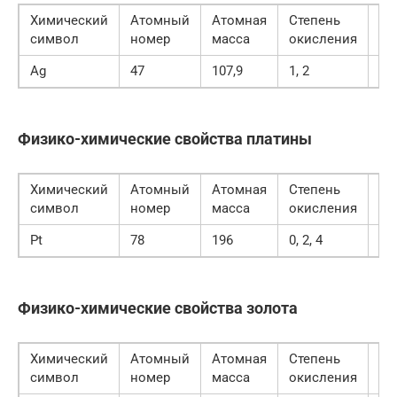
Химический
Атомный
Атомная
Степень
Уд
символ
номер
масса
окисления
ве
Ag
47
107,9
1, 2
10
Физико-химические свойства платины
Химический
Атомный
Атомная
Степень
Уд
символ
номер
масса
окисления
ве
Pt
78
196
0, 2, 4
21
Физико-химические свойства золота
Химический
Атомный
Атомная
Степень
Уд
символ
номер
масса
окисления
ве