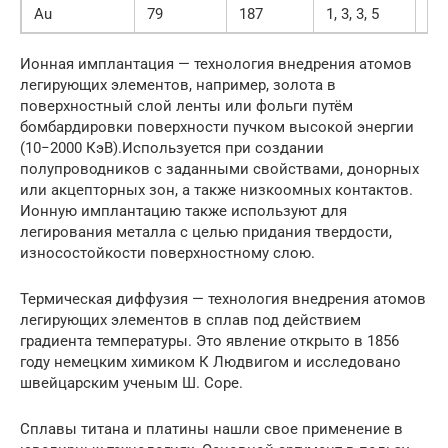
Au
79
187
1, 3, 3, 5
19
Ионная имплантация — технология внедрения атомов
легирующих элементов, например, золота в
поверхностный слой ленты или фольги путём
бомбардировки поверхности пучком высокой энергии
(10−2000 КэВ).Используется при создании
полупроводников с заданными свойствами, донорных
или акцепторных зон, а также низкоомных контактов.
Ионную имплантацию также используют для
легирования металла с целью придания твердости,
износостойкости поверхностному слою.
Термическая диффузия — технология внедрения атомов
легирующих элементов в сплав под действием
градиента температуры. Это явление открыто в 1856
году немецким химиком К Людвигом и исследовано
швейцарским ученым Ш. Соре.
Сплавы титана и платины нашли свое применение в