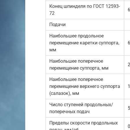
Конец шпинделя по ГОСТ 12593-
72
Подачи
Наибольшее продольное
перемещение каретки суппорта,
6
мм
Наибольшее поперечное
перемещение суппорта, мм
Наибольшее поперечное
перемещение верхнего суппорта
(салазок), мм
Число ступеней продольных/
5
поперечных подач
Пределы скорости продольных
0
подач, мм/об