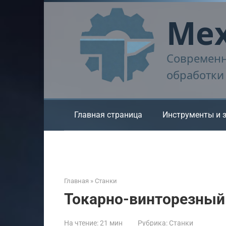
Перейти
Мех
к
контенту
Современн
обработки
Главная страница
Инструменты и 
Главная
»
Станки
Токарно-винторезный 
На чтение:
21 мин
Рубрика:
Станки