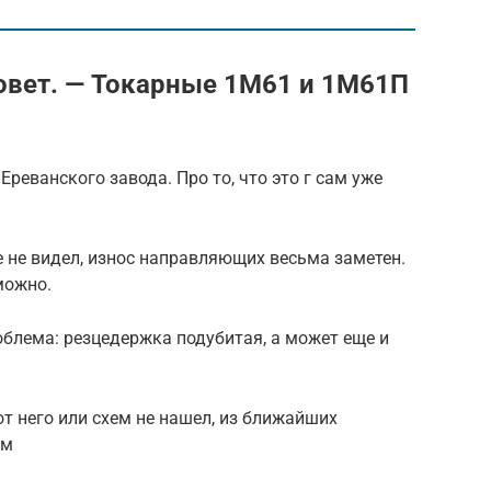
овет. — Токарные 1М61 и 1М61П
Ереванского завода. Про то, что это г сам уже
е не видел, износ направляющих весьма заметен.
можно.
облема: резцедержка подубитая, а может еще и
 от него или схем не нашел, из ближайших
ам