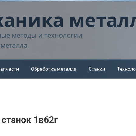
аника метал
ые методы и технологии
 металла
запчасти
Обработка металла
Станки
Техноло
станок 1в62г