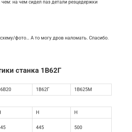
 чем: на чем сидел паз детали резцедержки
 схему/фото… А то могу дров наломать. Спасибо.
тики станка 1В62Г
16В20
1В62Г
1В625М
Н
Н
Н
445
445
500