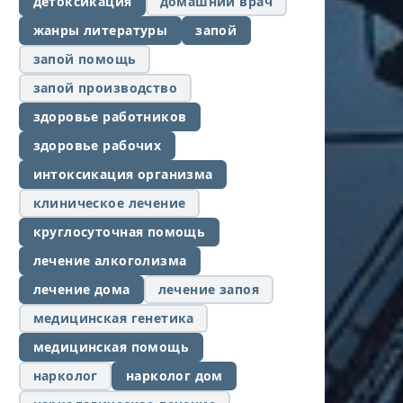
детоксикация
домашний врач
жанры литературы
запой
запой помощь
запой производство
здоровье работников
здоровье рабочих
интоксикация организма
клиническое лечение
круглосуточная помощь
лечение алкоголизма
лечение дома
лечение запоя
медицинская генетика
медицинская помощь
нарколог
нарколог дом