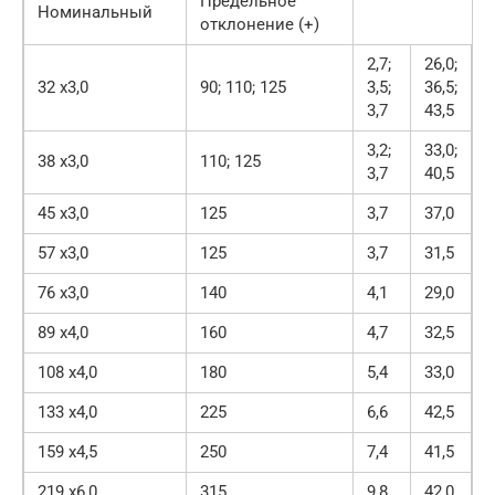
Предельное
Номинальный
отклонение (+)
2,7;
26,0;
32 х3,0
90; 110; 125
3,5;
36,5;
3,7
43,5
3,2;
33,0;
38 х3,0
110; 125
3,7
40,5
45 х3,0
125
3,7
37,0
57 х3,0
125
3,7
31,5
76 х3,0
140
4,1
29,0
89 х4,0
160
4,7
32,5
108 х4,0
180
5,4
33,0
133 х4,0
225
6,6
42,5
159 х4,5
250
7,4
41,5
219 х6,0
315
9,8
42,0