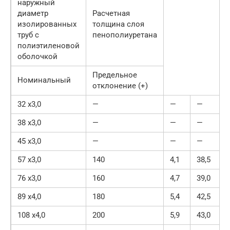
наружный
диаметр
Расчетная
изолированных
толщина слоя
труб с
пенополиуретана
полиэтиленовой
оболочкой
Предельное
Номинальный
отклонение (+)
32 х3,0
—
—
—
38 х3,0
—
—
—
45 х3,0
—
—
—
57 х3,0
140
4,1
38,5
76 х3,0
160
4,7
39,0
89 х4,0
180
5,4
42,5
108 х4,0
200
5,9
43,0