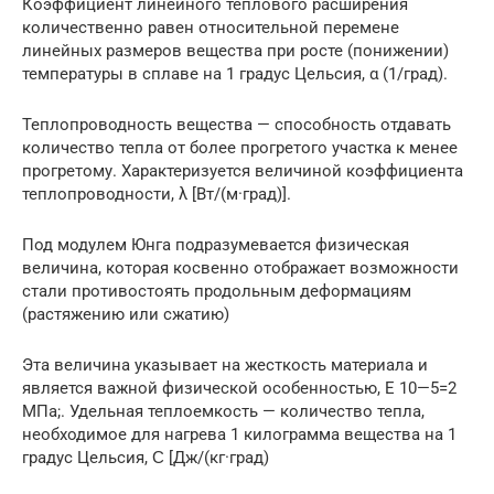
Коэффициент линейного теплового расширения
количественно равен относительной перемене
линейных размеров вещества при росте (понижении)
температуры в сплаве на 1 градус Цельсия, α (1/град).
Теплопроводность вещества — способность отдавать
количество тепла от более прогретого участка к менее
прогретому. Характеризуется величиной коэффициента
теплопроводности, λ [Вт/(м·град)].
Под модулем Юнга подразумевается физическая
величина, которая косвенно отображает возможности
стали противостоять продольным деформациям
(растяжению или сжатию)
Эта величина указывает на жесткость материала и
является важной физической особенностью, E 10—5=2
МПа;. Удельная теплоемкость — количество тепла,
необходимое для нагрева 1 килограмма вещества на 1
градус Цельсия, Ϲ [Дж/(кг·град)