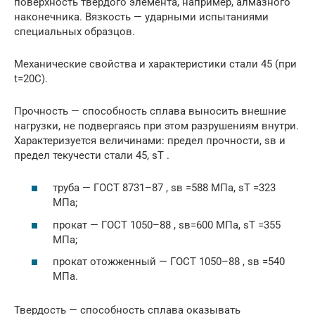
поверхность твердого элемента, например, алмазного
наконечника. Вязкость — ударными испытаниями
специальных образцов.
Механические свойства и характеристики стали 45 (при
t=20C).
Прочность — способность сплава выносить внешние
нагрузки, не подвергаясь при этом разрушениям внутри.
Характеризуется величинами: предел прочности, sв и
предел текучести стали 45, sT .
труба — ГОСТ 8731–87 , sв =588 МПа, sT =323
МПа;
прокат — ГОСТ 1050–88 , sв=600 МПа, sT =355
МПа;
прокат отожженный — ГОСТ 1050–88 , sв =540
МПа.
Твердость — способность сплава оказывать