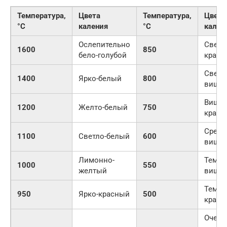
Температура,
Цвета
Температура,
Цвета
°С
каления
°С
кален
Ослепительно
Светл
1600
850
бело-голубой
красн
Светл
1400
Ярко-белый
800
вишн
Вишне
1200
Желто-белый
750
красн
Средн
1100
Светло-белый
600
вишн
Лимонно-
Темно
1000
550
желтый
вишн
Темно
950
Ярко-красный
500
красн
Очень