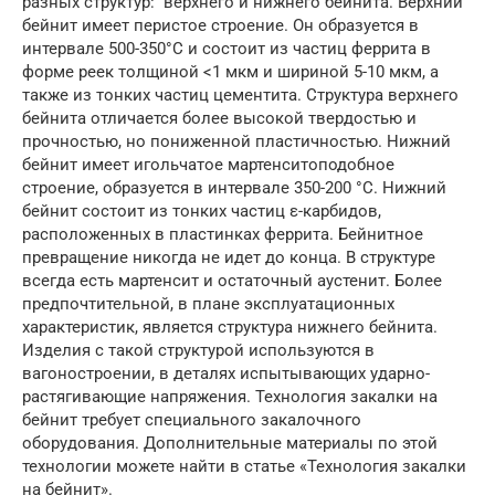
разных структур: верхнего и нижнего бейнита. Верхний
бейнит имеет перистое строение. Он образуется в
интервале 500-350°С и состоит из частиц феррита в
форме реек толщиной <1 мкм и шириной 5-10 мкм, а
также из тонких частиц цементита. Структура верхнего
бейнита отличается более высокой твердостью и
прочностью, но пониженной пластичностью. Нижний
бейнит имеет игольчатое мартенситоподобное
строение, образуется в интервале 350-200 °С. Нижний
бейнит состоит из тонких частиц ε-карбидов,
расположенных в пластинках феррита. Бейнитное
превращение никогда не идет до конца. В структуре
всегда есть мартенсит и остаточный аустенит. Более
предпочтительной, в плане эксплуатационных
характеристик, является структура нижнего бейнита.
Изделия с такой структурой используются в
вагоностроении, в деталях испытывающих ударно-
растягивающие напряжения. Технология закалки на
бейнит требует специального закалочного
оборудования. Дополнительные материалы по этой
технологии можете найти в статье «Технология закалки
на бейнит».