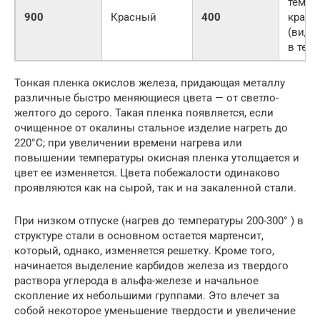
темно
900
Красный
400
красн
(вид
в темн
Тонкая пленка окислов железа, придающая металлу
различные быстро меняющиеся цвета — от светло-
желтого до серого. Такая пленка появляется, если
очищенное от окалины стальное изделие нагреть до
220°С; при увеличении времени нагрева или
повышении температуры окисная пленка утолщается и
цвет ее изменяется. Цвета побежалости одинаково
проявляются как на сырой, так и на закаленной стали.
При низком отпуске (нагрев до температуры 200-300° ) в
структуре стали в основном остается мартенсит,
который, однако, изменяется решетку. Кроме того,
начинается выделение карбидов железа из твердого
раствора углерода в альфа-железе и начальное
скопление их небольшими группами. Это влечет за
собой некоторое уменьшение твердости и увеличение