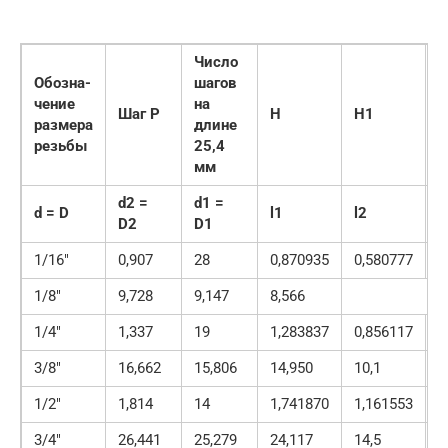
Число
Обозна-
шагов
чение
на
Шаг P
H
H1
C
размера
длине
резьбы
25,4
мм
d2 =
d1 =
d = D
l1
l2
D2
D1
1/16″
0,907
28
0,870935
0,580777
0
1/8″
9,728
9,147
8,566
1/4″
1,337
19
1,283837
0,856117
0
3/8″
16,662
15,806
14,950
10,1
6
1/2″
1,814
14
1,741870
1,161553
0
3/4″
26,441
25,279
24,117
14,5
9