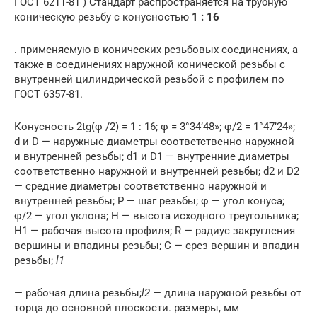
ГОСТ 6211-81 ) Стандарт распространяется на трубную
коническую резьбу с конусностью
1 : 16
. применяемую в конических резьбовых соединениях, а
также в соединениях наружной конической резьбы с
внутренней цилиндрической резьбой с профилем по
ГОСТ 6357-81.
Конусность 2tg(φ /2) = 1 : 16; φ = 3°34’48»; φ/2 = 1°47’24»;
d и D — наружные диаметры соответственно наружной
и внутренней резьбы; d1 и D1 — внутренние диаметры
соответственно наружной и внутренней резьбы; d2 и D2
— средние диаметры соответственно наружной и
внутренней резьбы; Р — шаг резьбы; φ — угол конуса;
φ/2 — угол уклона; Н — высота исходного треугольника;
Н1 — рабочая высота профиля; R — радиус закругления
вершины и впадины резьбы; С — срез вершин и впадин
резьбы;
l1
— рабочая длина резьбы;
l2
— длина наружной резьбы от
торца до основной плоскости. размеры, мм