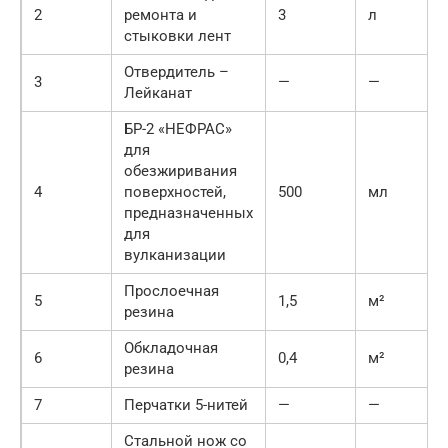
2
ремонта и
3
л
стыковки лент
Отвердитель –
3
—
—
Лейканат
БР-2 «НЕФРАС»
для
обезжиривания
4
поверхностей,
500
мл
предназначенных
для
вулканизации
Прослоечная
5
1,5
м²
резина
Обкладочная
6
0,4
м²
резина
7
Перчатки 5-нитей
—
—
Стальной нож со