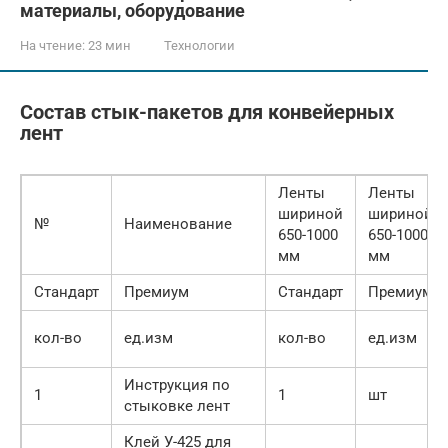
материалы, оборудование
На чтение:
23 мин
Технологии
Состав стык-пакетов для конвейерных
лент
Ленты
Ленты
шириной
шириной
№
Наименование
650-1000
650-1000
мм
мм
Стандарт
Премиум
Стандарт
Премиум
кол-во
ед.изм
кол-во
ед.изм
Инструкция по
1
1
шт
стыковке лент
Клей У-425 для