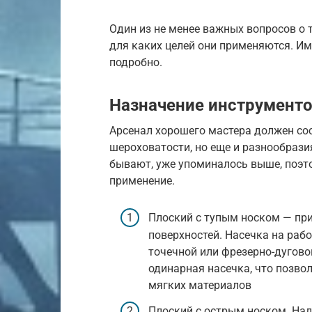
Один из не менее важных вопросов о 
для каких целей они применяются. Им
подробно.
Назначение инструменто
Арсенал хорошего мастера должен сос
шероховатости, но еще и разнообрази
бывают, уже упоминалось выше, поэт
применение.
Плоский с тупым носком — пр
поверхностей. Насечка на раб
точечной или фрезерно-дуговой
одинарная насечка, что позво
мягких материалов
Плоский с острым носком. Нал