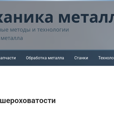
аника метал
ые методы и технологии
 металла
запчасти
Обработка металла
Станки
Техноло
шероховатости