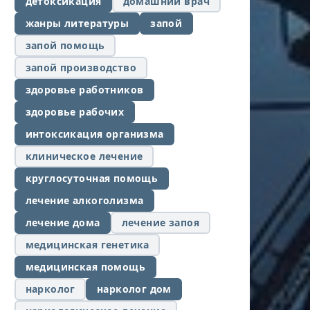
детоксикация
домашний врач
жанры литературы
запой
запой помощь
запой производство
здоровье работников
здоровье рабочих
интоксикация организма
клиническое лечение
круглосуточная помощь
лечение алкоголизма
лечение дома
лечение запоя
медицинская генетика
медицинская помощь
нарколог
нарколог дом