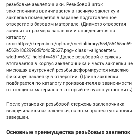
резьбовые заклепочники. Резьбовой шток
заклепочника ввинчивается в гаечную заклепку и
заклепка помещается в заранее подготовленное
отверстие в базовом материале. (Диаметр отверстия
зависит от размера заклепки и определяется по
каталогу
src=»https://krepmix.ru/upload/medialibrary/554/55455cc59
e562b1862996d9fc4d5b627.png» class=»aligncenter»
width=»672″ height=»457″ Далее резьбовой стержень
втягивается в корпус заклепочника и часть заклепки не
имеющая внутренней резьбы деформируется надежно
фиксируя заклепку в отверстии. (Длина заклепки
подбирается по каталогу производителя в зависимости
от толщины материала в который ее нужно установить)
После установки резьбовой стержень заклепочника
выкручивается из заклепки, на этом процесс установки
завершен.
Основные преимущества резьбовых заклепок