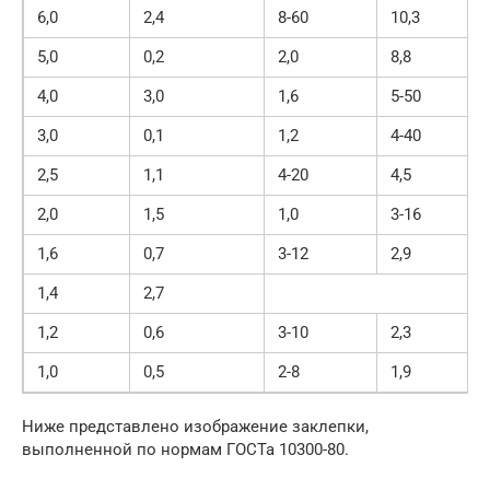
6,0
2,4
8-60
10,3
5,0
0,2
2,0
8,8
4,0
3,0
1,6
5-50
7
3,0
0,1
1,2
4-40
5
2,5
1,1
4-20
4,5
2,0
1,5
1,0
3-16
3
1,6
0,7
3-12
2,9
1,4
2,7
1,2
0,6
3-10
2,3
1,0
0,5
2-8
1,9
Ниже представлено изображение заклепки,
выполненной по нормам ГОСТа 10300-80.