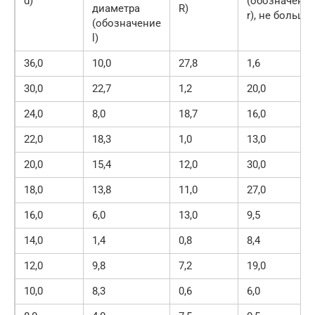
d)
(обозначени
диаметра
R)
r), не больше
(обозначение
l)
36,0
10,0
27,8
1,6
30,0
22,7
1,2
20,0
24,0
8,0
18,7
16,0
22,0
18,3
1,0
13,0
20,0
15,4
12,0
30,0
18,0
13,8
11,0
27,0
16,0
6,0
13,0
9,5
14,0
1,4
0,8
8,4
12,0
9,8
7,2
19,0
10,0
8,3
0,6
6,0