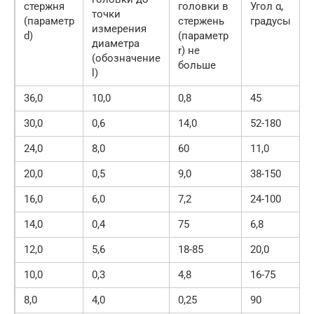
стержня
головки в
Угол α,
точки
(параметр
стержень
градусы
измерения
d)
(параметр
Н
диаметра
r) не
(обозначение
больше
l)
36,0
10,0
0,8
45
1
30,0
0,6
14,0
52-180
4
24,0
8,0
60
11,0
4
20,0
0,5
9,0
38-150
3
16,0
6,0
7,2
24-100
2
14,0
0,4
75
6,8
2
12,0
5,6
18-85
20,0
10,0
0,3
4,8
16-75
1
8,0
4,0
0,25
90
3