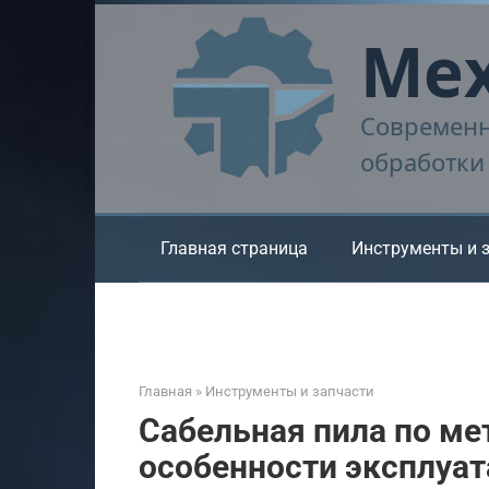
Перейти
Мех
к
контенту
Современн
обработки
Главная страница
Инструменты и 
Главная
»
Инструменты и запчасти
Сабельная пила по мет
особенности эксплуат