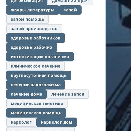
детоксикация
домашний врач
жанры литературы
запой
запой помощь
запой производство
здоровье работников
здоровье рабочих
интоксикация организма
клиническое лечение
круглосуточная помощь
лечение алкоголизма
лечение дома
лечение запоя
медицинская генетика
медицинская помощь
нарколог
нарколог дом