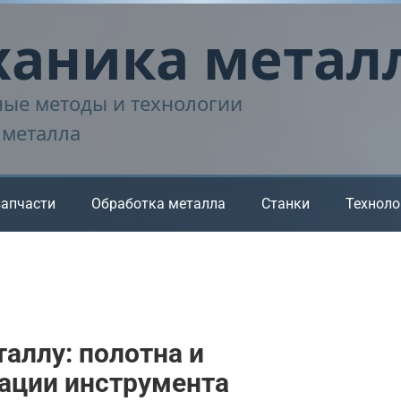
аника метал
ые методы и технологии
 металла
запчасти
Обработка металла
Станки
Техноло
аллу: полотна и
ации инструмента