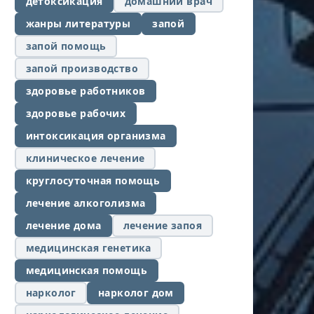
детоксикация
домашний врач
жанры литературы
запой
запой помощь
запой производство
здоровье работников
здоровье рабочих
интоксикация организма
клиническое лечение
круглосуточная помощь
лечение алкоголизма
лечение дома
лечение запоя
медицинская генетика
медицинская помощь
нарколог
нарколог дом