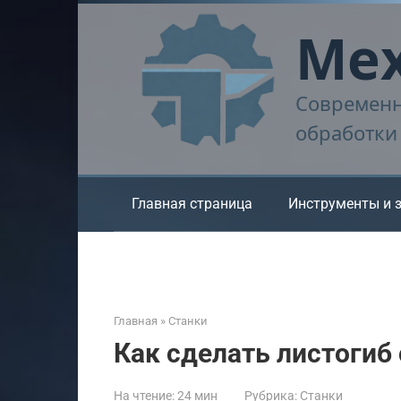
Перейти
Мех
к
контенту
Современн
обработки
Главная страница
Инструменты и 
Главная
»
Станки
Как сделать листогиб
На чтение:
24 мин
Рубрика:
Станки