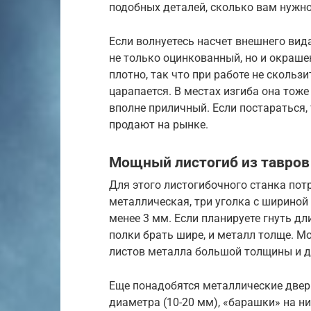
подобных деталей, сколько вам нужно
Если волнуетесь насчет внешнего вида
не только оцинкованный, но и окраше
плотно, так что при работе не скользит
царапается. В местах изгиба она тоже
вполне приличный. Если постараться, 
продают на рынке.
Мощный листогиб из тавров
Для этого листогибочного станка потр
металлическая, три уголка с шириной
менее 3 мм. Если планируете гнуть дл
полки брать шире, и металл толще. М
листов металла большой толщины и 
Еще понадобятся металлические дверн
диаметра (10-20 мм), «барашки» на н