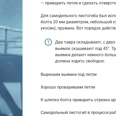
— приварить петли и сделать отверсти
Для самодельного листогиба был испол
болта 20 мм диаметром, небольшой к
укосин), пружина. Вот порядок действ
Два тавра складывают, с двух
выемок скашивают под 45°. Тр
выемки делают немного больше
должна ходить свободно.
Вырезаем выемки под петли
Хорошо провариваем петли
К шляпке болта приварить отрезки а
Самодельный листогиб в процессе ра