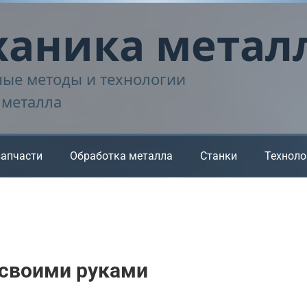
аника метал
ые методы и технологии
 металла
запчасти
Обработка металла
Станки
Техноло
 своими руками