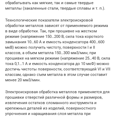
обрабатывать как мягкие, так и самые твердые
металлы (закаленные стали, твердые сплавы и т. п.).
Технологические показатели электроискровой
обработки металлов зависят от применяемого режима
в виде обработки. Так, при прошивке на жестком
режиме (напряжение 150…200 В, сила тока короткого
замыкания 10…60 А и емкость конденсатора 400…600
мкВ) можно получить чистоту, поверхности I и II
классов, а объем металла 150…300 мм3/мин; при
прошивке на мягком режиме (напряжение 25…40 В, сила
тока 0,1…1 А и емкость конденсатора до 10 мкФ) можно
достичь чистоты поверхности, соответствующей VI и VII
классам, однако съем металла в этом случае составит
менее 20 мм3/мин.
Электроискровая обработка металлов применяется для
прошивки отверстий различной формы и размеров,
извлечения остатков сломанного инструмента и
крепежных деталей из изделий, поверхностного
упрочнения и наращивания слоя металла при