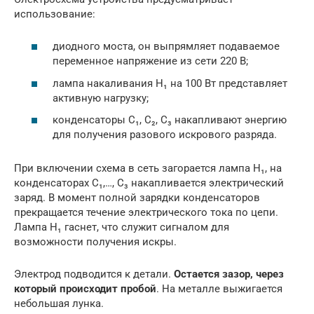
использование:
диодного моста, он выпрямляет подаваемое
переменное напряжение из сети 220 В;
лампа накаливания Н₁ на 100 Вт представляет
активную нагрузку;
конденсаторы С₁, С₂, С₃ накапливают энергию
для получения разового искрового разряда.
При включении схема в сеть загорается лампа Н₁, на
конденсаторах С₁,…, С₃ накапливается электрический
заряд. В момент полной зарядки конденсаторов
прекращается течение электрического тока по цепи.
Лампа Н₁ гаснет, что служит сигналом для
возможности получения искры.
Электрод подводится к детали.
Остается зазор, через
который происходит пробой
. На металле выжигается
небольшая лунка.