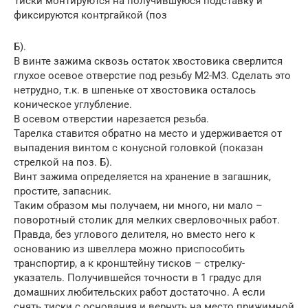
Тиски монтируются на получившуюся подставку и
фиксируются контргайкой (поз
Б).
В винте зажима сквозь остаток хвостовика сверлится
глухое осевое отверстие под резьбу М2-М3. Сделать это
нетрудно, т.к. в шпеньке от хвостовика осталось
коническое углубление.
В осевом отверстии нарезается резьба.
Тарелка ставится обратно на место и удерживается от
выпадения винтом с конусной головкой (показан
стрелкой на поз. Б).
Винт зажима определяется на хранение в загашник,
простите, запасник.
Таким образом мы получаем, ни много, ни мало –
поворотный столик для мелких сверловочных работ.
Правда, без углового делителя, но вместо него к
основанию из швеллера можно приспособить
транспортир, а к кронштейну тисков – стрелку-
указатель. Получившейся точности в 1 градус для
домашних любительских работ достаточно. А если
снять тиски с основания и вернуть на место прижимной