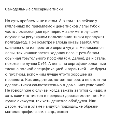
Самодельные слесарные тиски
Но суть проблемы не в этом. А в том, что сейчас у
купленных по приемлемой цене тисков лапы губок
часто ломаются уже при первом зажиме; в лучшем
случае при регулярном пользовании тиски прослужат
полгода-год. При осмотре излома оказывается, что
сделаны они из простого серого чугуна. Не ломаются
лапы, так изнашивается ходовая пара – резьба там
обычная треугольного профиля (см. далее), да и сталь,
похоже, не лучше Ст44. А цены на сертифицированные
тиски с полной спецификацией и гарантией… не будем
о грустном, вспомним лучше что-то хорошее из
прошлого. Как следствие, встает вопрос: а не стоит ли
сделать тиски самостоятельно в домашних условиях?
Не говоря уже о случае, когда зажать заготовку надо, а
хоть каких-то тисков в пределах досягаемости нет. Не
лучше окажутся, так хоть дешевле обойдутся. Или
даром, если в хламе найдутся подходящие обрезки
маталлопрофиля, см. напр., сюжет: