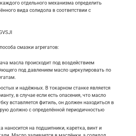
 каждого отдельного механизма определить
нного вида солидола в соответствии с
GVSJI
пособа смазки агрегатов:
ача масла происходит под воздействием
ляющего под давлением масло циркулировать по
егатам.
остых и надёжных. В токарном станке является
анту, в случае если есть опасения, что масло
убку вставляется фитиль, он должен находиться в
торую должно с определённой периодичностью
а наносится на подшипники, каретка, винт и
али. Масло заливается в маслёнки, а солидол