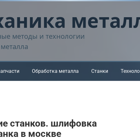
аника метал
ые методы и технологии
 металла
запчасти
Обработка металла
Станки
Техноло
ие станков. шлифовка
анка в москве