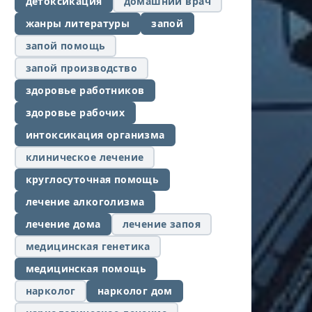
детоксикация
домашний врач
жанры литературы
запой
запой помощь
запой производство
здоровье работников
здоровье рабочих
интоксикация организма
клиническое лечение
круглосуточная помощь
лечение алкоголизма
лечение дома
лечение запоя
медицинская генетика
медицинская помощь
нарколог
нарколог дом