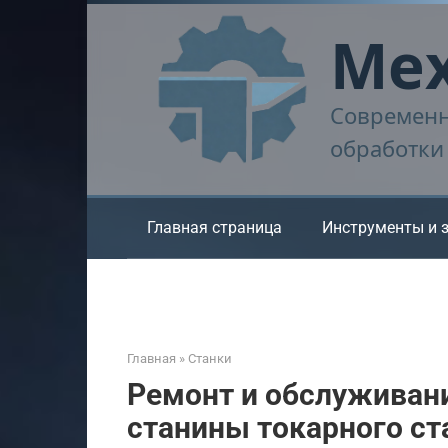
Перейти
Мех
к
контенту
Современн
обработки
Главная страница
Инструменты и 
Главная
»
Станки
Ремонт и обслуживан
станины токарного ст