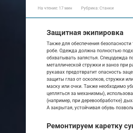
На чтение:
17 мин
Рубрика:
Станки
Защитная экипировка
Также для обеспечения безопасности
робе. Одежда должна полностью подх
обхватывать запястья. Спецодежда п
металлической стружки и заноз при р
рукавах предотвратит опасность зац
защиты глаз от осколков, стружки ил
маску или очки. Также необходимо уб
цепляться за механизмы), использова
(например, при деревообработке) ды
А закрытая, устойчивая обувь позволи
Ремонтируем каретку су