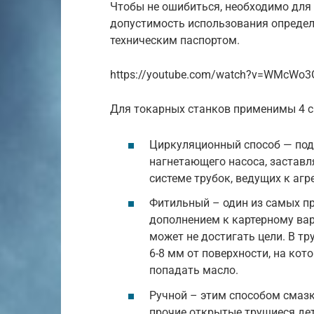
Чтобы не ошибиться, необходимо для
допустимость использования определё
техническим паспортом.
https://youtube.com/watch?v=WMcWo3
Для токарных станков применимы 4 с
Циркуляционный способ — под
нагнетающего насоса, застав
системе трубок, ведущих к агр
Фитильный – один из самых пр
дополнением к картерному вари
может не достигать цели. В тр
6-8 мм от поверхности, на ко
попадать масло.
Ручной – этим способом смазк
прочие открытые трущиеся дет