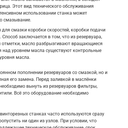
рица. Этот вид технического обслуживания
нтенсивном использовании станка может
го смазывание.
 для смазки коробки скоростей, коробки подачи
 Способ заключается в том, что из резервуара,
й отметки, масло разбрызгивают вращающиеся
ля над уровнем масла существуют контрольные
 уровня масла.
оянном пополнении резервуаров со смазкой, но и
олная его замена. Перед заливкой в маслёнки
 необходимо вынуть из резервуаров фильтры,
фитили. Всё это оборудование необходимо
винторезных станках часто используются сразу
ропустить ни один из узлов. При условии, что
надлежащее техническое обслуживание, срок