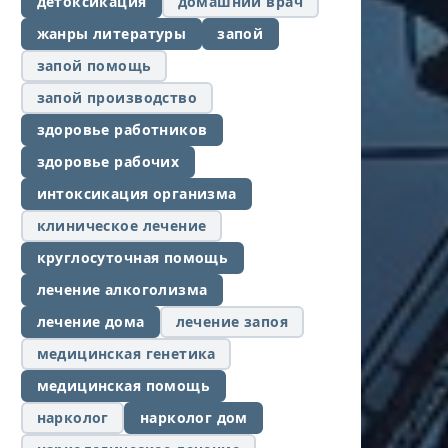
детоксикация
домашний врач
жанры литературы
запой
запой помощь
запой производство
здоровье работников
здоровье рабочих
интоксикация организма
клиническое лечение
круглосуточная помощь
лечение алкоголизма
лечение дома
лечение запоя
медицинская генетика
медицинская помощь
нарколог
нарколог дом