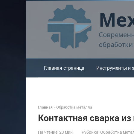
Перейти
Мех
к
контенту
Современн
обработки
Главная страница
Инструменты и 
Главная
»
Обработка металла
Контактная сварка из
На чтение:
23 мин
Рубрика:
Обработка мета