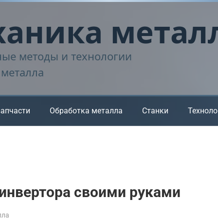
аника метал
ые методы и технологии
 металла
запчасти
Обработка металла
Станки
Техноло
 инвертора своими руками
лла