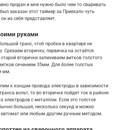
давно продан и мне нужно было чем то сваривать
 был заказан этот таймер за Приехало чуть
он из себя представляет.
воими руками
большой транс, чтоб пробки в квартире не
 Срезаем вторичку, первичка на остаётся.
 старой вторички запихиваем витков толстого
витков сечением 35мм. Для более толстых
м мм.
пим к концам провода электроды в зависимости
транса вольт, то во вторичке пойдет ток в районе
а электродов с металлом. Если это толстое
бычно большая, несколько секунд и можно
ез автомат или любым другим ручным методом.
споттер из сварочного аппарата