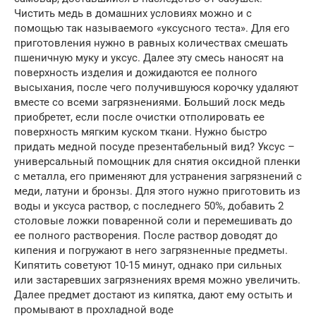
Чистить медь в домашних условиях можно и с
помощью так называемого «уксусного теста». Для его
приготовления нужно в равных количествах смешать
пшеничную муку и уксус. Далее эту смесь наносят на
поверхность изделия и дожидаются ее полного
высыхания, после чего получившуюся корочку удаляют
вместе со всеми загрязнениями. Больший лоск медь
приобретет, если после очистки отполировать ее
поверхность мягким куском ткани. Нужно быстро
придать медной посуде презентабельный вид? Уксус –
универсальный помощник для снятия оксидной пленки
с металла, его применяют для устранения загрязнений с
меди, латуни и бронзы. Для этого нужно приготовить из
воды и уксуса раствор, с последнего 50%, добавить 2
столовые ложки поваренной соли и перемешивать до
ее полного растворения. После раствор доводят до
кипения и погружают в него загрязненные предметы.
Кипятить советуют 10-15 минут, однако при сильных
или застаревших загрязнениях время можно увеличить.
Далее предмет достают из кипятка, дают ему остыть и
промывают в прохладной воде