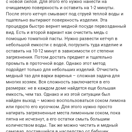
с новой силой. Для этого его нужно нанести на
очищаемую поверхность и оставить на 1-2 минуты.
После этого кетчуп смывают под струей теплой воды и
тщательно вытирают поверхность изделия. Эта
процедура быстро вернет медной посуде первозданный
вид. Есть и второй вариант как очистить медь с
помощью томатной пасты. Нужно развести кетчуп в
небольшой емкости с водой, погрузить туда изделие и
оставить на 10-12 минут в зависимости от степени
загрязнения. Потом достать предмет и тщательно
промыть в проточной воде. Однако этот метод
подойдет только для небольших изделий. Отчистить
медный таз для варки варенья – сложная задача для
многих хозяек. Вся сложность заключается в его
размерах: не в каждом доме найдется еще большая
емкость, чем таз. Однако и из этой ситуации был
найден выход – можно воспользоваться соком лимона
или просто его кусочком. Для этого нужно просто
натирать загрязненные места лимонным соком, пока
пятна не исчезнут, а его остатки смыть большим
количеством воды. Так же можно чистить и медный
самовар, доставшийся в наследство от бабушек.