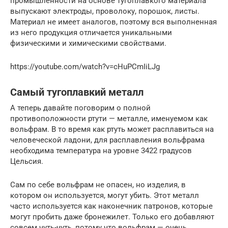
промышленности на основе тугоплавкого материала
выпускают электроды, проволоку, порошок, листы.
Материал не имеет аналогов, поэтому вся выполненная
из него продукция отличается уникальными
физическими и химическими свойствами.
https://youtube.com/watch?v=cHuPCmIiLJg
Самый тугоплавкий металл
А теперь давайте поговорим о полной
противоположности ртути — металле, именуемом как
вольфрам. В то время как ртуть может расплавиться на
человеческой ладони, для расплавления вольфрама
необходима температура на уровне 3422 градусов
Цельсия.
Сам по себе вольфрам не опасен, но изделия, в
котором он используется, могут убить. Этот металл
часто используется как наконечник патронов, которые
могут пробить даже бронежилет. Только его добавляют
совсем чуть-чуть, потому что вольфрам — очень