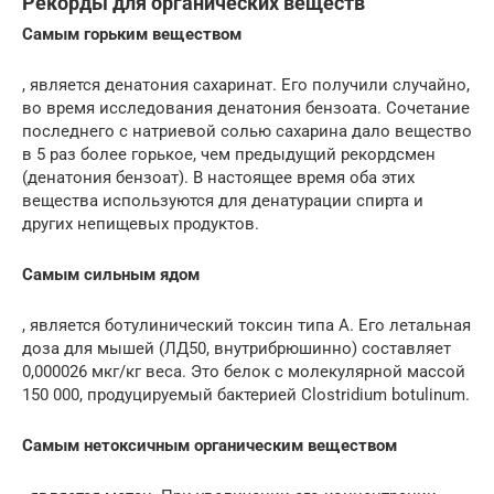
Рекорды для органических веществ
Самым горьким веществом
, является денатония сахаринат. Его получили случайно,
во время исследования денатония бензоата. Сочетание
последнего с натриевой солью сахарина дало вещество
в 5 раз более горькое, чем предыдущий рекордсмен
(денатония бензоат). В настоящее время оба этих
вещества используются для денатурации спирта и
других непищевых продуктов.
Самым сильным ядом
, является ботулинический токсин типа А. Его летальная
доза для мышей (ЛД50, внутрибрюшинно) составляет
0,000026 мкг/кг веса. Это белок с молекулярной массой
150 000, продуцируемый бактерией Clostridium botulinum.
Самым нетоксичным органическим веществом