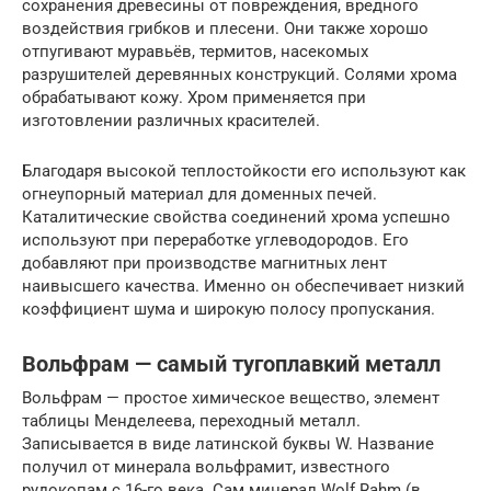
сохранения древесины от повреждения, вредного
воздействия грибков и плесени. Они также хорошо
отпугивают муравьёв, термитов, насекомых
разрушителей деревянных конструкций. Солями хрома
обрабатывают кожу. Хром применяется при
изготовлении различных красителей.
Благодаря высокой теплостойкости его используют как
огнеупорный материал для доменных печей.
Каталитические свойства соединений хрома успешно
используют при переработке углеводородов. Его
добавляют при производстве магнитных лент
наивысшего качества. Именно он обеспечивает низкий
коэффициент шума и широкую полосу пропускания.
Вольфрам — самый тугоплавкий металл
Вольфрам — простое химическое вещество, элемент
таблицы Менделеева, переходный металл.
Записывается в виде латинской буквы W. Название
получил от минерала вольфрамит, известного
рудокопам с 16-го века. Сам минерал Wolf Rahm (в