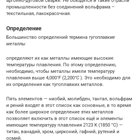
аргонно-дуговой сварке. Не обходятся и такие отрасли
промышленности без соединений вольфрама –
текстильная, лакокрасочная.
Определение
Большинство определений термина
тугоплавкие
металлы
определяют их как металлы имеющие высокие
температуры плавления. По этому определению,
необходимо, чтобы металлы имели температуру
плавления выше 4,000
°F
(2,200
°C
). Это необходимо для
их определения как тугоплавких металлов.
Пять элементов — ниобий, молибден, тантал, вольфрам
и рений входят в этот список как основные, в то время
как более широкое определение этих металлов
позволяет включить в этот список ещё и элементы
имеющие температуру плавления 2123 K (1850 °C) —
титан, ванадий, хром, цирконий, гафний, рутений и
осмий.