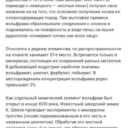
переводе с немецкого — «волчья пена») получил свое
название из-за того, что осложнял получение олова из
оловосодержащих пород. При выплавке примеси
вольфрама образовывали соединения с оловом и
поднимались на поверхность в виде пены; на языке
рудокопов «пожирают олово как волк овцу».
Относится к редким элементам, по распространенности
на планете занимает 57-е место. Встречается только в
минералах, состоящих из соединений разных металлов.
В добывающей индустрии наиболее значимы
вольфрамит, шеелит, фербелит, гюбнерит. В
месторождениях концентрация вольфрама редко
превышает 2%.
Как отдельный химический элемент вольфрам был
открыт в конце XVIII века. Известный шведский химик
К. Шееле проводил эксперименты с минералом
тунгстен (позже переименованным в его честь и
названным шеелитом). Обработав его азотной
кислотой, ученый выяснил, что образец представляет