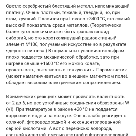
Светло-серебристый блестящий металл, напоминающий
платину. Очень плотный, тяжелый, твердый, но, при
этом, хрупкий. Плавится при t около +3400 °C, это самый
высокий показатель среди металлов. (Теоретически
более тугоплавким может быть трансактиноид
сиборгий, но это короткоживущий радиоактивный
элемент №106, получаемый искусственно в результате
ядерного синтеза.) В нормальных условиях вольфрам
плохо поддается механической обработке, зато при
нагреве свыше +1600 °С его можно ковать,
прокатывать, вытягивать в тонкую нить. Парамагнетик
(может намагничиваться во внешнем магнитном поле),
обладает высоким электрическим сопротивлением.
В химических реакциях может проявлять валентность
от 2 до 6, но все устойчивые соединения образованы W
(VI). При температуре в районе +20 °С не поддается
коррозии в воде и на воздухе. Очень слабо реагирует с
соляной, фтороводородной и неконцентрированной
серной кислотами. А вот с перекисью водорода,
азотной кислотой, смесью азотной и фтороводородной