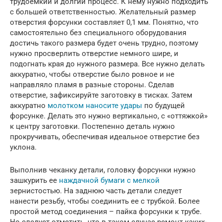
трудоемкий и долгий процесс. К нему нужно подходить
с большей ответственностью. Желательный размер
отверстия форсунки составляет 0,1 мм. Понятно, что
самостоятельно без специального оборудования
достичь такого размера будет очень трудно, поэтому
нужно просверлить отверстие немного шире, и
подогнать края до нужного размера. Все нужно делать
аккуратно, чтобы отверстие было ровное и не
направляло пламя в разные стороны. Сделав
отверстие, зафиксируйте заготовку в тисках. Затем
аккуратно
молотком наносите удары
по будущей
форсунке. Делать это нужно вертикально, с «оттяжкой»
к центру заготовки. Постепенно деталь нужно
прокручивать, обеспечивая идеальное отверстие без
уклона.
Выполнив чеканку детали, головку форсунки нужно
зашкурить ее
наждачной бумаги с мелкой
зернистостью. На заднюю часть детали следует
нанести резьбу, чтобы соединить ее с трубкой. Более
простой метод соединения – пайка форсунки к трубе.
Но следует отметить, что в таком случае ремонт каких-