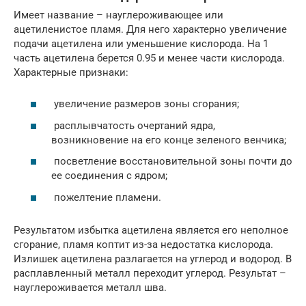
Имеет название – науглероживающее или
ацетиленистое пламя. Для него характерно увеличение
подачи ацетилена или уменьшение кислорода. На 1
часть ацетилена берется 0.95 и менее части кислорода.
Характерные признаки:
увеличение размеров зоны сгорания;
расплывчатость очертаний ядра,
возникновение на его конце зеленого венчика;
посветление восстановительной зоны почти до
ее соединения с ядром;
пожелтение пламени.
Результатом избытка ацетилена является его неполное
сгорание, пламя коптит из-за недостатка кислорода.
Излишек ацетилена разлагается на углерод и водород. В
расплавленный металл переходит углерод. Результат –
науглероживается металл шва.