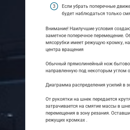
Если убрать поперечные движе
будет наблюдаться только смя
Внимание! Наилучшие условия создаю
заметное поперечное перемещение. 
мясорубки имеет режущую кромку, на
центра вращения
Обычный прямолинейный нож бытовой
направленную под некоторым углом о
Диаграмма распределения усилий в з
От рукоятки на шнек передается кру
затрачивается на смятие массы в шне
перемещения в зону резания. Оставш
режущих кромках .