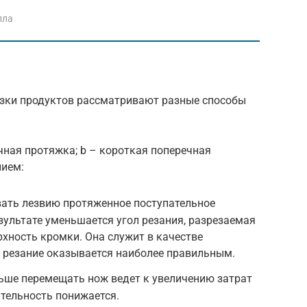
лла
езки продуктов рассматривают разные способы
чная протяжка; b – короткая поперечная
нием:
вать лезвию протяженное поступательное
езультате уменьшается угол резания, разрезаемая
рхность кромки. Она служит в качестве
 резание оказывается наиболее правильным.
ьше перемещать нож ведет к увеличению затрат
ительность понижается.