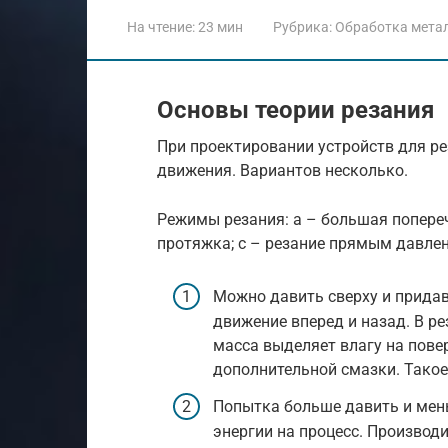
На чтение:
23 мин
Рубрика:
Обработка мета
Основы теории резания
При проектировании устройств для р
движения. Вариантов несколько.
Режимы резания: а – большая попере
протяжка; c – резание прямым давле
Можно давить сверху и прида
движение вперед и назад. В р
масса выделяет влагу на пове
дополнительной смазки. Такое
Попытка больше давить и мен
энергии на процесс. Производ