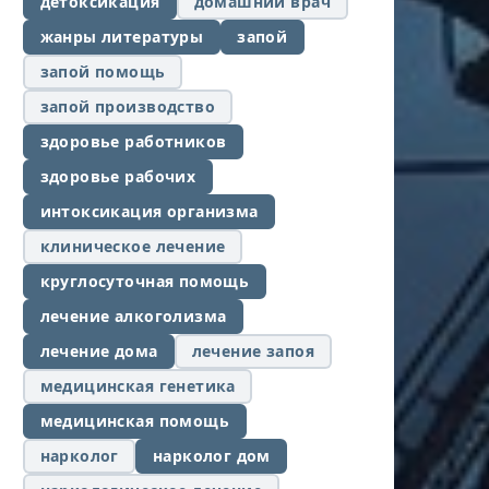
детоксикация
домашний врач
жанры литературы
запой
запой помощь
запой производство
здоровье работников
здоровье рабочих
интоксикация организма
клиническое лечение
круглосуточная помощь
лечение алкоголизма
лечение дома
лечение запоя
медицинская генетика
медицинская помощь
нарколог
нарколог дом