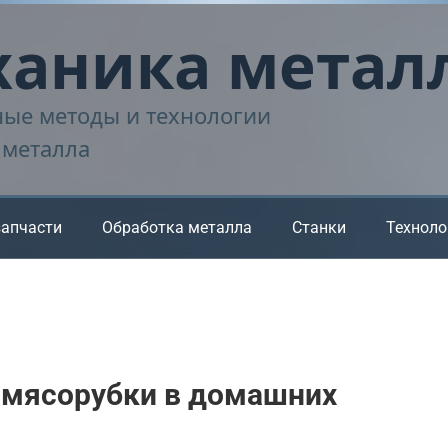
аника метал
ые методы и технологии
 металла
запчасти
Обработка металла
Станки
Техноло
 мясорубки в домашних