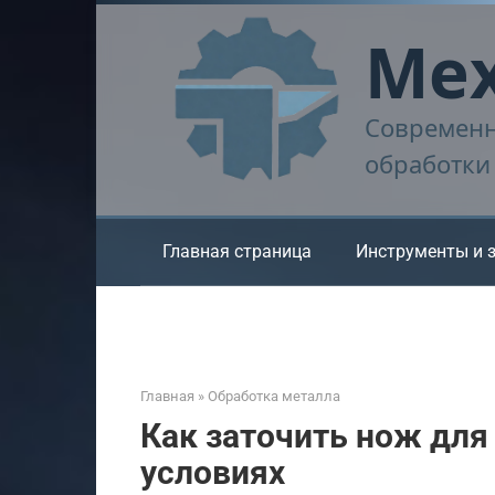
Перейти
Мех
к
контенту
Современн
обработки
Главная страница
Инструменты и 
Главная
»
Обработка металла
Как заточить нож для
условиях