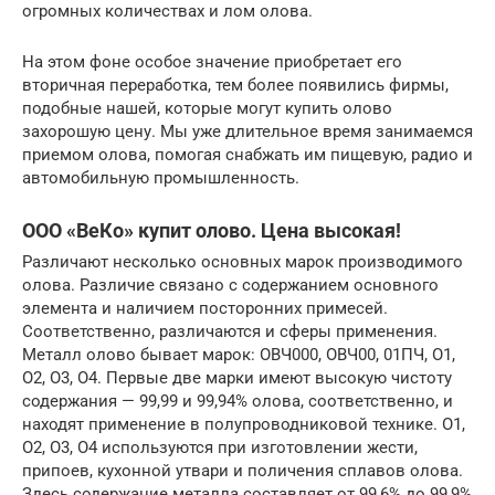
огромных количествах и лом олова.
На этом фоне особое значение приобретает его
вторичная переработка, тем более появились фирмы,
подобные нашей, которые могут купить олово
захорошую цену. Мы уже длительное время занимаемся
приемом олова, помогая снабжать им пищевую, радио и
автомобильную промышленность.
ООО «ВеКо» купит олово. Цена высокая!
Различают несколько основных марок производимого
олова. Различие связано с содержанием основного
элемента и наличием посторонних примесей.
Соответственно, различаются и сферы применения.
Металл олово бывает марок: ОВЧ000, ОВЧ00, 01ПЧ, О1,
О2, О3, О4. Первые две марки имеют высокую чистоту
содержания — 99,99 и 99,94% олова, соответственно, и
находят применение в полупроводниковой технике. О1,
О2, О3, О4 используются при изготовлении жести,
припоев, кухонной утвари и поличения сплавов олова.
Здесь содержание металла составляет от 99,6% до 99,9%