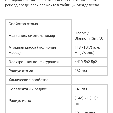
рекорд среди всех элементов таблицы Менделеева.
Свойства атома
О́лово /
Название, символ, номер
Stannum (Sn), 50
Атомная масса (молярная
118,710(7) а. е.
масса)
м. (г/моль)
Электронная конфигурация
4d10 5s2 5p2
Радиус атома
162 пм
Химические свойства
Ковалентный радиус
141 пм
(+4e) 71 (+2) 93
Радиус иона
пм
1,96 (шкала