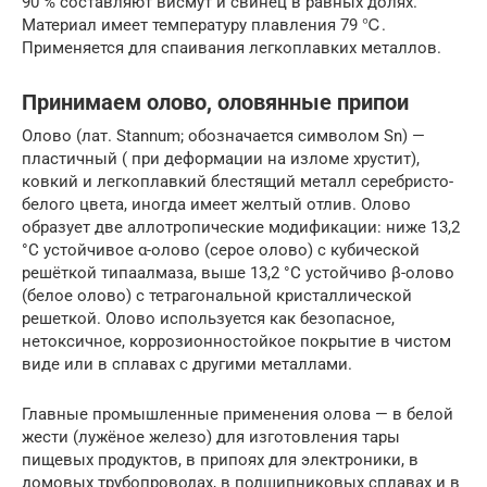
90 % составляют висмут и свинец в равных долях.
Материал имеет температуру плавления 79 ℃.
Применяется для спаивания легкоплавких металлов.
Принимаем олово, оловянные припои
Олово (лат. Stannum; обозначается символом Sn) —
пластичный ( при деформации на изломе хрустит),
ковкий и легкоплавкий блестящий металл серебристо-
белого цвета, иногда имеет желтый отлив. Олово
образует две аллотропические модификации: ниже 13,2
°C устойчивое α-олово (серое олово) с кубической
решёткой типаалмаза, выше 13,2 °C устойчиво β-олово
(белое олово) с тетрагональной кристаллической
решеткой. Олово используется как безопасное,
нетоксичное, коррозионностойкое покрытие в чистом
виде или в сплавах с другими металлами.
Главные промышленные применения олова — в белой
жести (лужёное железо) для изготовления тары
пищевых продуктов, в припоях для электроники, в
домовых трубопроводах, в подшипниковых сплавах и в