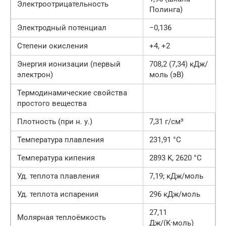
Электроотрицательность
Полинга)
Электродный потенциал
−0,136
Степени окисления
+4, +2
Энергия ионизации (первый
708,2 (7,34) кДж/
электрон)
моль (эВ)
Термодинамические свойства
простого вещества
Плотность (при н. у.)
7,31 г/см³
Температура плавления
231,91 °C
Температура кипения
2893 K, 2620 °C
Уд. теплота плавления
7,19; кДж/моль
Уд. теплота испарения
296 кДж/моль
27,11
Молярная теплоёмкость
Дж/(K·моль)