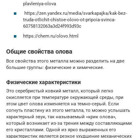
plavleniya-olova
https://zen.yandex.ru/media/svarkapajka/kak-bez-
truda-otlichit-chistoe-olovo-ot-pripoia-svinca-
60758132063a3d24f993d93c
https://chem.ru/olovo.html
Общие свойства олова
Все свойства этого металла можно разделить на две
большие группы: физические и химические.
Физические характеристики
Это серебристый ковкий металл, который легко
окисляется при температуре окружающей среды, при
этом цвет олова изменяется на темно-серый. Если
согнуть пластину из этого металла, то можно услышать
характерный звук, так называемый «крик олова»,
который возникает из-за трения между составляющими
его кристаллами. Одной из ярко выраженных его
характеристик является резкое ухудшение механических