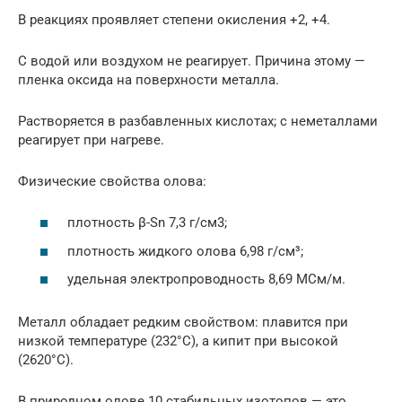
В реакциях проявляет степени окисления +2, +4.
С водой или воздухом не реагирует. Причина этому —
пленка оксида на поверхности металла.
Растворяется в разбавленных кислотах; с неметаллами
реагирует при нагреве.
Физические свойства олова:
плотность β-Sn 7,3 г/см3;
плотность жидкого олова 6,98 г/см³;
удельная электропроводность 8,69 МСм/м.
Металл обладает редким свойством: плавится при
низкой температуре (232°С), а кипит при высокой
(2620°С).
В природном олове 10 стабильных изотопов — это