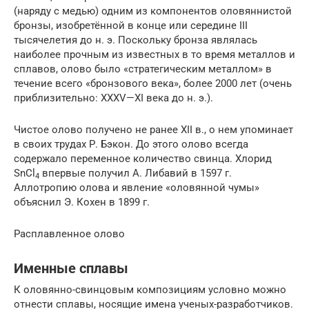
(наряду с медью) одним из компонентов оловяннистой
бронзы, изобретённой в конце или середине III
тысячелетия до н. э. Поскольку бронза являлась
наиболее прочным из известных в то время металлов и
сплавов, олово было «стратегическим металлом» в
течение всего «бронзового века», более 2000 лет (очень
приблизительно: XXXV—XI века до н. э.).
Чистое олово получено не ранее XII в., о нем упоминает
в своих трудах Р. Бэкон. До этого олово всегда
содержало переменное количество свинца. Хлорид
SnCl
впервые получил А. Либавий в 1597 г.
4
Аллотропию олова и явление «оловянной чумы»
объяснил Э. Кохен в 1899 г.
Расплавленное олово
Именные сплавы
К оловянно-свинцовым композициям условно можно
отнести сплавы, носящие имена ученых-разработчиков.