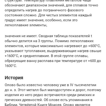
структуры. Температуру плавления металлов чаще
обозначают диапазоном значений, для сплавов точно
определить нагрев до пограничного фазового
состояния сложно. Для чистых элементов каждый
градус имеет значение, особенно, если это
легкоплавкие элементы,
значения не имеет. Сводная таблица показателей t
обычно делится на 3 группы. Помимо легкоплавких
элементов, которые максимально нагревают до +600°С,
указывают тугоплавкие, выдерживающие нагрев свыше
+1600°С, и среднеплавкие. В этой группе сплавы,
образующие ванну расплава при температуре от +600 до
1600°С.
История
Олово было известно человеку уже в IV тысячелетии
до н. э. Этот металл был малодоступен и дорог, поэтому
изделия из него редко встречаются среди римских и
греческих древностей. Об олове есть упоминания в
Библии, Четвёртой Книге Моисея. Олово является