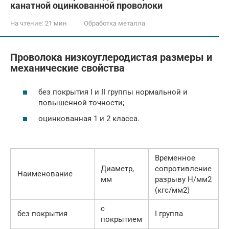
канатной оцинкованной проволоки
На чтение:
21 мин
Обработка металла
Проволока низкоуглеродистая размеры и
механические свойства
без покрытия I и II группы нормальной и
повышенной точности;
оцинкованная 1 и 2 класса.
Временное
Диаметр,
сопротивление
Наименование
мм
разрыву Н/мм2
(кгс/мм2)
с
II
без покрытия
I группа
покрытием
г