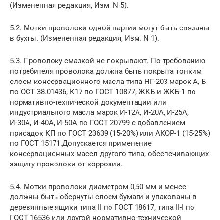
(Измененная редакция, Изм. N 5).
5.2. Мотки проволоки одной партии могут быть связаны
в бухты. (Измененная редакция, Изм. N 1).
5.3. Проволоку смазкой не покрывают. По требованию
потребителя проволока должна быть покрыта тонким
слоем консервационного масла типа НГ-203 марок А, Б
по ОСТ 38.01436, К17 по ГОСТ 10877, ЖКБ и ЖКБ-1 по
нормативно-технической документации или
индустриального масла марок И-12А, И-20А, И-25А,
И-30А, И-40А, И-50А по ГОСТ 20799 с добавлением
присадок КП по ГОСТ 23639 (15-20%) или АКОР-1 (15-25%)
по ГОСТ 15171.Допускается применение
консервационных масел другого типа, обеспечивающих
защиту проволоки от коррозии.
5.4. Мотки проволоки диаметром 0,50 мм и менее
должны быть обернуты слоем бумаги и упакованы в
деревянные ящики типа II по ГОСТ 18617, типа II-I по
ГОСТ 16536 или другой нормативно-технической