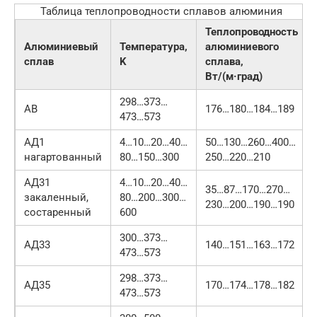
Таблица теплопроводности сплавов алюминия
Теплопроводность
Алюминиевый
Температура,
алюминиевого
сплав
K
сплава,
Вт/(м·град)
298…373…
АВ
176…180…184…189
473…573
АД1
4…10…20…40…
50…130…260…400…
нагартованный
80…150…300
250…220…210
АД31
4…10…20…40…
35…87…170…270…
закаленный,
80…200…300…
230…200…190…190
состаренный
600
300…373…
АД33
140…151…163…172
473…573
298…373…
АД35
170…174…178…182
473…573