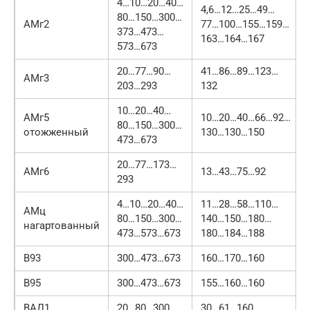
4…10…20…40…
4,6…12…25…49…
80…150…300…
АМг2
77…100…155…159…
373…473…
163…164…167
573…673
20…77…90…
41…86…89…123…
АМг3
203…293
132
10…20…40…
АМг5
10…20…40…66…92…
80…150…300…
отожженный
130…130…150
473…673
20…77…173…
АМг6
13…43…75…92
293
4…10…20…40…
11…28…58…110…
АМц
80…150…300…
140…150…180…
нагартованный
473…573…673
180…184…188
В93
300…473…673
160…170…160
В95
300…473…673
155…160…160
ВАД1
20…80…300
30…61…160