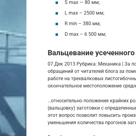
S max — 80 мм;
L max – 2500 мм;
R min – 380 мм;
D max – 6 500 мм;
Вальцевание усеченного 
07 Дек 2013 Рубрика: Механика | За 
обращений от читателей блога за пом
работе на трехвалковых листогибочн
окончательное местоположение средн
…относительно положения крайних рол
(вальцовку) заготовки с определенн
этот вопрос позволит повысить произ
уменьшения количества прогонов заг