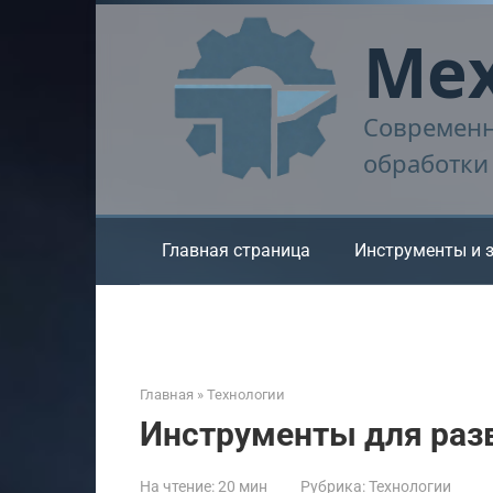
Перейти
Мех
к
контенту
Современн
обработки
Главная страница
Инструменты и 
Главная
»
Технологии
Инструменты для раз
На чтение:
20 мин
Рубрика:
Технологии