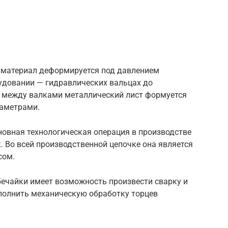
й материал деформируется под давлением
удовании — гидравлических вальцах до
е между валками металлический лист формуется
раметрами.
новная технологическая операция в производстве
. Во всей производственной цепочке она является
сом.
ечайки имеет возможность произвести сварку и
ыполнить механическую обработку торцев