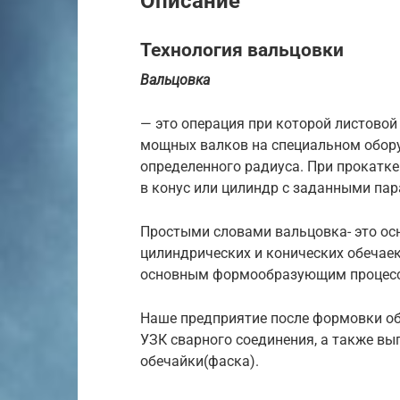
Описание
Технология вальцовки
Вальцовка
— это операция при которой листово
мощных валков на специальном обор
определенного радиуса. При прокатк
в конус или цилиндр с заданными па
Простыми словами вальцовка- это ос
цилиндрических и конических обечаек
основным формообразующим процес
Наше предприятие после формовки об
УЗК сварного соединения, а также в
обечайки(фаска).