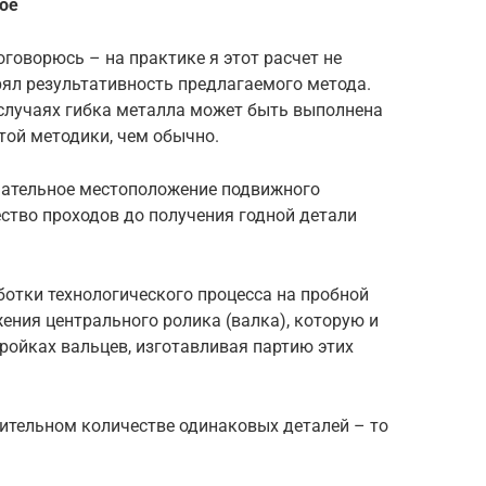
ое
говорюсь – на практике я этот расчет не
ерял результативность предлагаемого метода.
 случаях гибка металла может быть выполнена
той методики, чем обычно.
чательное местоположение подвижного
ество проходов до получения годной детали
аботки технологического процесса на пробной
ния центрального ролика (валка), которую и
ройках вальцев, изготавливая партию этих
чительном количестве одинаковых деталей – то