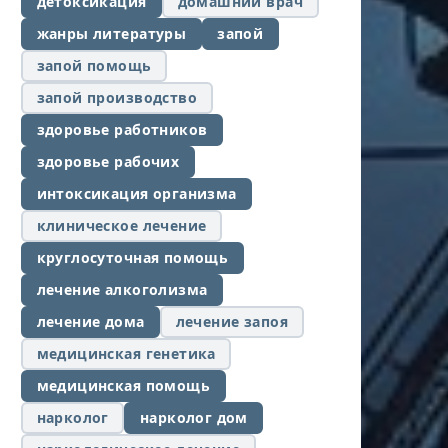
детоксикация
домашний врач
жанры литературы
запой
запой помощь
запой производство
здоровье работников
здоровье рабочих
интоксикация организма
клиническое лечение
круглосуточная помощь
лечение алкоголизма
лечение дома
лечение запоя
медицинская генетика
медицинская помощь
нарколог
нарколог дом