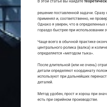
В этой статье вы найдете
теоретическ
решение поставленной задачи. Сразу о
применял и, соответственно, не пров
Однако я уверен, что в определенных
гораздо быстрее при использовании э
Чаще всего в обычной практике окон
центрального ролика (валка) и колич
определяется «методом тыка».
После длительной (или не очень) отр
детали определяют координату положе
используют при дальнейших перенаст
деталей.
Метод удобен, прост и хорош при зна
есть при серийном производстве.