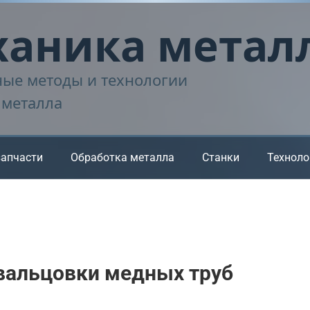
аника метал
ые методы и технологии
 металла
запчасти
Обработка металла
Станки
Техноло
вальцовки медных труб